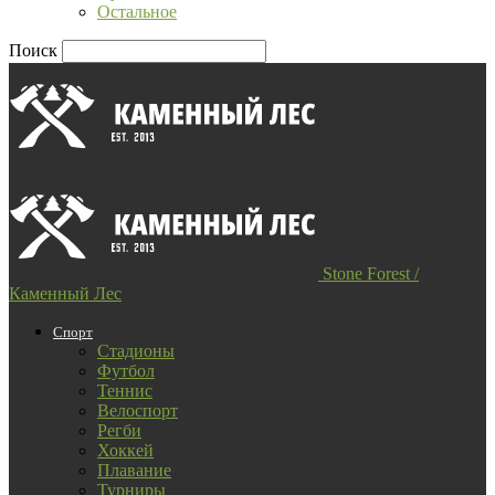
Остальное
Поиск
Stone Forest /
Каменный Лес
Спорт
Стадионы
Футбол
Теннис
Велоспорт
Регби
Хоккей
Плавание
Турниры