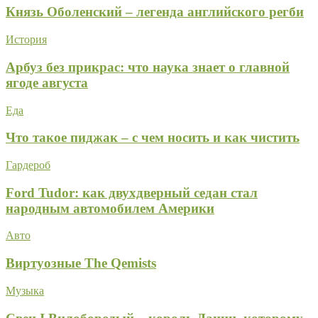
Князь Оболенский – легенда английского регби
История
Арбуз без прикрас: что наука знает о главной
ягоде августа
Еда
Что такое пиджак – с чем носить и как чистить
Гардероб
Ford Tudor: как двухдверный седан стал
народным автомобилем Америки
Авто
Виртуозные The Qemists
Музыка