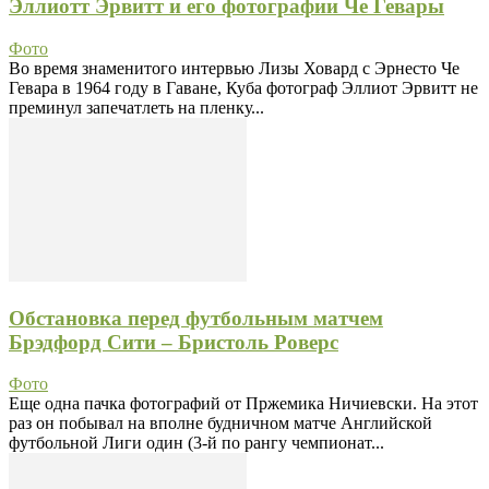
Эллиотт Эрвитт и его фотографии Че Гевары
Фото
Во время знаменитого интервью Лизы Ховард с Эрнесто Че
Гевара в 1964 году в Гаване, Куба фотограф Эллиот Эрвитт не
преминул запечатлеть на пленку...
Обстановка перед футбольным матчем
Брэдфорд Сити – Бристоль Роверс
Фото
Еще одна пачка фотографий от Пржемика Ничиевски. На этот
раз он побывал на вполне будничном матче Английской
футбольной Лиги один (3-й по рангу чемпионат...