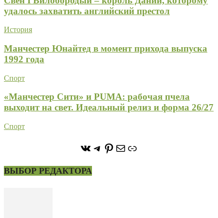
Свен I Вилобородый – король Дании, которому
удалось захватить английский престол
История
Манчестер Юнайтед в момент прихода выпуска
1992 года
Спорт
«Манчестер Сити» и PUMA: рабочая пчела
выходит на свет. Идеальный релиз и форма 26/27
Спорт
https://vk.com/stone_forest_
https://t.me/stoneforest
https://ru.pinterest.com/
Почта
Ссылка
ВЫБОР РЕДАКТОРА