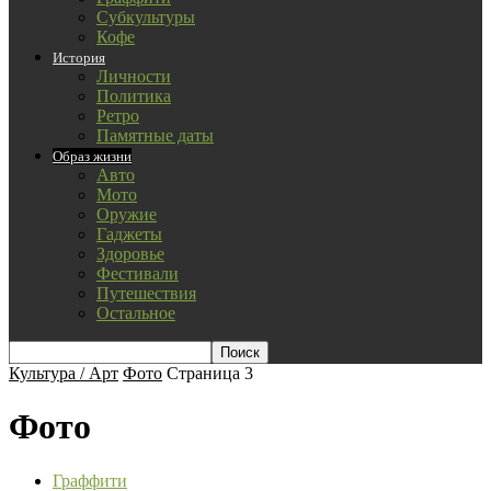
Субкультуры
Кофе
История
Личности
Политика
Ретро
Памятные даты
Образ жизни
Авто
Мото
Оружие
Гаджеты
Здоровье
Фестивали
Путешествия
Остальное
Культура / Арт
Фото
Страница 3
Фото
Граффити