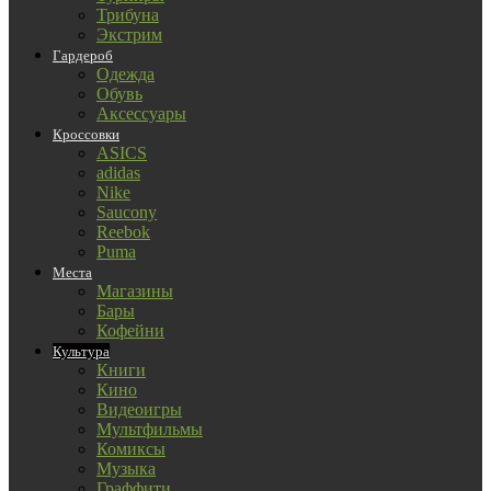
Трибуна
Экстрим
Гардероб
Одежда
Обувь
Аксессуары
Кроссовки
ASICS
adidas
Nike
Saucony
Reebok
Puma
Места
Магазины
Бары
Кофейни
Культура
Книги
Кино
Видеоигры
Мультфильмы
Комиксы
Музыка
Граффити