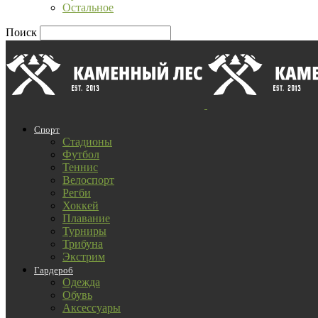
Остальное
Поиск
Спорт
Стадионы
Футбол
Теннис
Велоспорт
Регби
Хоккей
Плавание
Турниры
Трибуна
Экстрим
Гардероб
Одежда
Обувь
Аксессуары