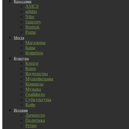
Кроссовки
ASICS
adidas
Nike
Saucony
Reebok
Puma
Места
Магазины
Бары
Кофейни
Культура
Книги
Кино
Видеоигры
Мультфильмы
Комиксы
Музыка
Граффити
Субкультуры
Кофе
История
Личности
Политика
Ретро