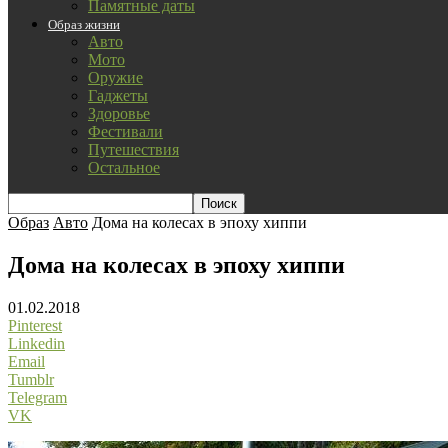
Памятные даты
Образ жизни
Авто
Мото
Оружие
Гаджеты
Здоровье
Фестивали
Путешествия
Остальное
Образ
Авто
Дома на колесах в эпоху хиппи
Дома на колесах в эпоху хиппи
01.02.2018
Pinterest
Linkedin
Email
Tumblr
Telegram
VK