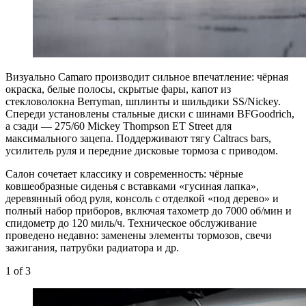
Визуально Camaro производит сильное впечатление: чёрная
окраска, белые полосы, скрытые фары, капот из
стекловолокна Berryman, шплинты и шильдики SS/Nickey.
Спереди установлены стальные диски с шинами BFGoodrich,
а сзади — 275/60 Mickey Thompson ET Street для
максимального зацепа. Поддерживают тягу Caltracs bars,
усилитель руля и передние дисковые тормоза с приводом.
Салон сочетает классику и современность: чёрные
ковшеобразные сиденья с вставками «гусиная лапка»,
деревянный обод руля, консоль с отделкой «под дерево» и
полный набор приборов, включая тахометр до 7000 об/мин и
спидометр до 120 миль/ч. Техническое обслуживание
проведено недавно: заменены элементы тормозов, свечи
зажигания, патрубки радиатора и др.
1
of 3