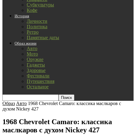
Субкультуры
Кофе
История
Личности
Политика
Ретро
Памятные даты
Образ жизни
Авто
Мото
Оружие
Гаджеты
Здоровье
Фестивали
Путешествия
Остальное
Образ
Авто
1968 Chevrolet Camaro: классика маслкаров с
духом Nickey 427
1968 Chevrolet Camaro: классика
маслкаров с духом Nickey 427