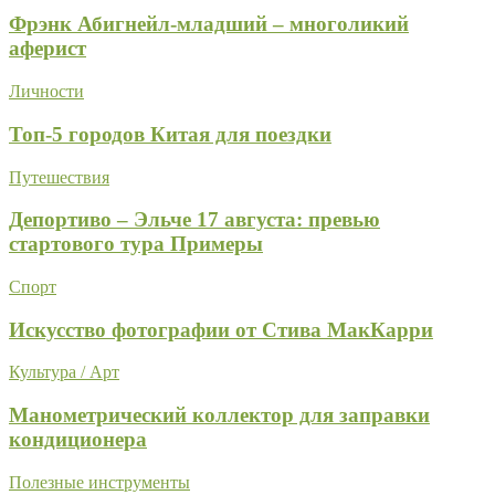
Фрэнк Абигнейл-младший – многоликий
аферист
Личности
Топ-5 городов Китая для поездки
Путешествия
Депортиво – Эльче 17 августа: превью
стартового тура Примеры
Спорт
Искусство фотографии от Стива МакКарри
Культура / Арт
Манометрический коллектор для заправки
кондиционера
Полезные инструменты