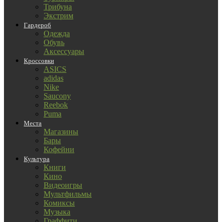
Трибуна
Экстрим
Гардероб
Одежда
Обувь
Аксессуары
Кроссовки
ASICS
adidas
Nike
Saucony
Reebok
Puma
Места
Магазины
Бары
Кофейни
Культура
Книги
Кино
Видеоигры
Мультфильмы
Комиксы
Музыка
Граффити