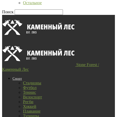
Остальное
Поиск
Stone Forest /
Каменный Лес
Спорт
Стадионы
Футбол
Теннис
Велоспорт
Регби
Хоккей
Плавание
Турниры