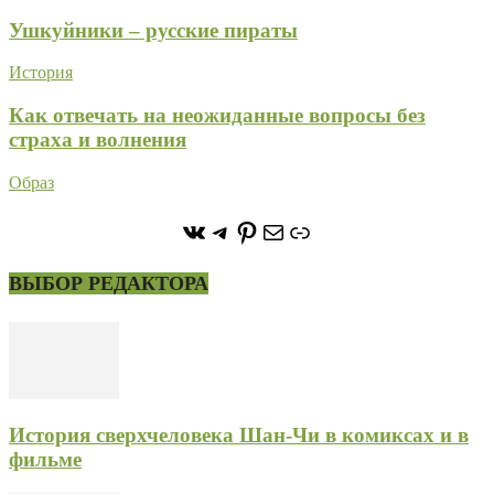
Ушкуйники – русские пираты
История
Как отвечать на неожиданные вопросы без
страха и волнения
Образ
https://vk.com/stone_forest_
https://t.me/stoneforest
https://ru.pinterest.com/
Почта
Ссылка
ВЫБОР РЕДАКТОРА
История сверхчеловека Шан-Чи в комиксах и в
фильме