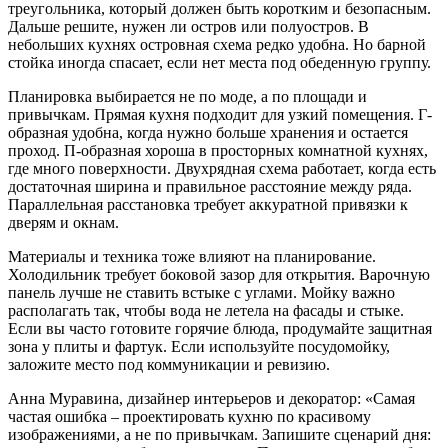
треугольника, который должен быть коротким и безопасным.
Дальше решите, нужен ли остров или полуостров. В
небольших кухнях островная схема редко удобна. Но барной
стойка иногда спасает, если нет места под обеденную группу.
Планировка выбирается не по моде, а по площади и
привычкам. Прямая кухня подходит для узкий помещения. Г-
образная удобна, когда нужно больше хранения и остается
проход. П-образная хороша в просторных комнатной кухнях,
где много поверхности. Двухрядная схема работает, когда есть
достаточная ширина и правильное расстояние между ряда.
Параллельная расстановка требует аккуратной привязки к
дверям и окнам.
Материалы и техника тоже влияют на планирование.
Холодильник требует боковой зазор для открытия. Варочную
панель лучше не ставить встыке с углами. Мойку важно
располагать так, чтобы вода не летела на фасады и стыке.
Если вы часто готовите горячие блюда, продумайте защитная
зона у плиты и фартук. Если используйте посудомойку,
заложите место под коммуникации и ревизию.
Анна Муравина, дизайнер интерьеров и декоратор: «Самая
частая ошибка – проектировать кухню по красивому
изображениями, а не по привычкам. Запишите сценарий дня: