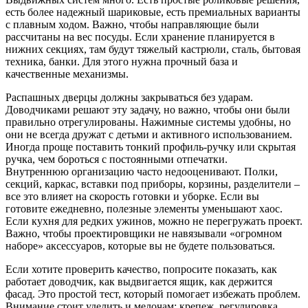
есть более надежный шариковые, есть премиальных варианты
с плавным ходом. Важно, чтобы направляющие были
рассчитаны на вес посуды. Если хранение планируется в
нижних секциях, там будут тяжелый кастрюли, сталь, бытовая
техника, банки. Для этого нужна прочный база и
качественные механизмы.
Распашных дверцы должны закрываться без ударам.
Доводчиками решают эту задачу, но важно, чтобы они были
правильно отрегулированы. Нажимные системы удобны, но
они не всегда дружат с детьми и активного использованием.
Иногда проще поставить тонкий профиль-ручку или скрытая
ручка, чем бороться с постоянными отпечатки.
Внутреннюю организацию часто недооценивают. Полки,
секций, каркас, вставки под приборы, корзины, разделители –
все это влияет на скорость готовки и уборке. Если вы
готовите ежедневно, полезные элементы уменьшают хаос.
Если кухня для редких ужинов, можно не перегружать проект.
Важно, чтобы проектировщики не навязывали «огромном
наборе» аксессуаров, которые вы не будете пользоваться.
Если хотите проверить качество, попросите показать, как
работает доводчик, как выдвигается ящик, как держится
фасад. Это простой тест, который помогает избежать проблем.
Внимание стоит уделить и мелочам: крепеж, регулировка,