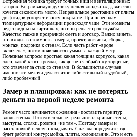
Встроенная техника требует точных ниш и вентиляционных
зазоров. Встраиваемую духовку нельзя «поджать», даже если
хочется сэкономить место. Неправильное расстояние от плиты
до фасадов ускоряет износу покрытие. При перепадам
температурным деформации происходят чаще. Эти моменты
редко видны на картинках, но они решает срок службы.
Качество также в прозрачной смета и договор. Важно видеть,
что входит в стоимость: замеры, проект, доставка, сборка,
монтаж, подгонка к стенам. Если часть работ «вроде
включена», потом появляются суммы за каждый метр.
Полезные вопросы простые: какая толщина корпусов, какая
лдсп, какой класс кромки, как делается обработку торцевые,
кто отвечает за стык со стенами. В большинстве случаев
именно эти мелочи делают итог либо стильный и удобный,
либо проблемный.
Замер и планировка: как не потерять
деньги на первой неделе ремонта
Ремонт часто начинается с желания «поставить гарнитур
вдоль стены». Потом всплывает реальность: кривые стены,
выступы, стояки, розетки «не там». Поэтому замеры и
расстановкой нельзя откладывать. Сначала определите, где
будет рабочий контур: мойка, плиты, холодильник. Это и есть