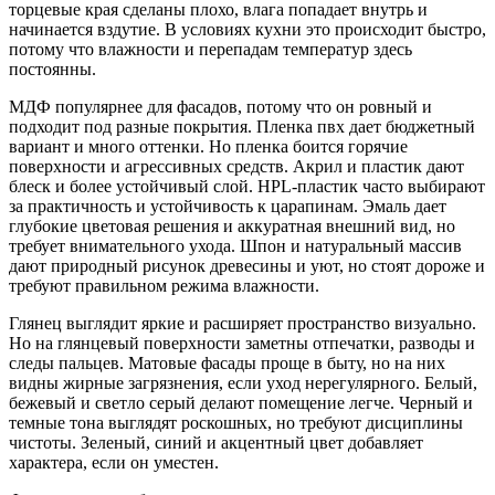
торцевые края сделаны плохо, влага попадает внутрь и
начинается вздутие. В условиях кухни это происходит быстро,
потому что влажности и перепадам температур здесь
постоянны.
МДФ популярнее для фасадов, потому что он ровный и
подходит под разные покрытия. Пленка пвх дает бюджетный
вариант и много оттенки. Но пленка боится горячие
поверхности и агрессивных средств. Акрил и пластик дают
блеск и более устойчивый слой. HPL-пластик часто выбирают
за практичность и устойчивость к царапинам. Эмаль дает
глубокие цветовая решения и аккуратная внешний вид, но
требует внимательного ухода. Шпон и натуральный массив
дают природный рисунок древесины и уют, но стоят дороже и
требуют правильном режима влажности.
Глянец выглядит яркие и расширяет пространство визуально.
Но на глянцевый поверхности заметны отпечатки, разводы и
следы пальцев. Матовые фасады проще в быту, но на них
видны жирные загрязнения, если уход нерегулярного. Белый,
бежевый и светло серый делают помещение легче. Черный и
темные тона выглядят роскошных, но требуют дисциплины
чистоты. Зеленый, синий и акцентный цвет добавляет
характера, если он уместен.