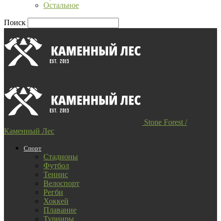
Остальное
Поиск
Stone Forest /
Каменный Лес
Спорт
Стадионы
Футбол
Теннис
Велоспорт
Регби
Хоккей
Плавание
Турниры