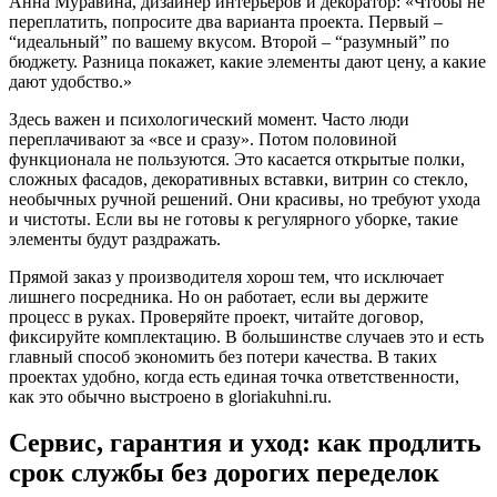
Анна Муравина, дизайнер интерьеров и декоратор: «Чтобы не
переплатить, попросите два варианта проекта. Первый –
“идеальный” по вашему вкусом. Второй – “разумный” по
бюджету. Разница покажет, какие элементы дают цену, а какие
дают удобство.»
Здесь важен и психологический момент. Часто люди
переплачивают за «все и сразу». Потом половиной
функционала не пользуются. Это касается открытые полки,
сложных фасадов, декоративных вставки, витрин со стекло,
необычных ручной решений. Они красивы, но требуют ухода
и чистоты. Если вы не готовы к регулярного уборке, такие
элементы будут раздражать.
Прямой заказ у производителя хорош тем, что исключает
лишнего посредника. Но он работает, если вы держите
процесс в руках. Проверяйте проект, читайте договор,
фиксируйте комплектацию. В большинстве случаев это и есть
главный способ экономить без потери качества. В таких
проектах удобно, когда есть единая точка ответственности,
как это обычно выстроено в gloriakuhni.ru.
Сервис, гарантия и уход: как продлить
срок службы без дорогих переделок