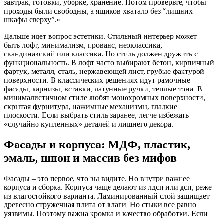
завтрак, готовки, уборке, хранение. Потом проверьте, чтобы
проходы были свободны, а ящиков хватало без “лишних
шкафы сверху”.»
Дальше идет вопрос эстетики. Стильный интерьер может
быть лофт, минимализм, прованс, неоклассика,
скандинавский или классика. Но стиль должен дружить с
функциональность. В лофт часто выбирают бетон, кирпичный
фартук, металл, сталь, нержавеющей лист, грубые фактурой
поверхности. В классических решениях идут рамочные
фасады, карнизы, вставки, латунные ручки, теплые тона. В
минималистичном стиле любят монохромных поверхности,
скрытая фурнитура, нажимные механизмы, гладкие
плоскости. Если выбрать стиль заранее, легче избежать
«случайно купленных» деталей и лишнего декора.
Фасады и корпуса: МДФ, пластик,
эмаль, шпон и массив без мифов
Фасады – это первое, что вы видите. Но внутри важнее
корпуса и сборка. Корпуса чаще делают из лдсп или дсп, реже
из влагостойкого варианта. Ламинированный слой защищает
древесно стружечная плита от влаги. Но стыки все равно
уязвимы. Поэтому важна кромка и качество обработки. Если