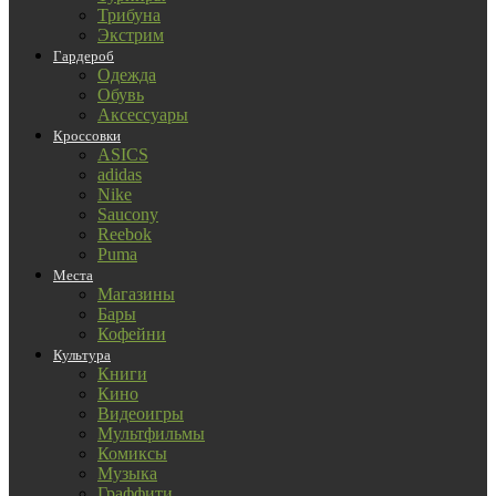
Трибуна
Экстрим
Гардероб
Одежда
Обувь
Аксессуары
Кроссовки
ASICS
adidas
Nike
Saucony
Reebok
Puma
Места
Магазины
Бары
Кофейни
Культура
Книги
Кино
Видеоигры
Мультфильмы
Комиксы
Музыка
Граффити