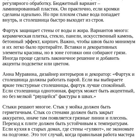
регулярного обработку. Бюджетный вариант –
ламинированный пластик. Он практично, если кромки
сделаны идеально. Но при плохом стыке вода попадает
внутрь, и столешница быстро выходит из строя.
Фартук защищает стены от воды и жира. Вариантов много:
керамическая плитка, стекло, панели, искусственный камень,
бетонный эффект, кирпич. Важно, чтобы швов было минимум
и их легко было протирайте. Вставки и декоративных
элементы красивы, но в зоне готовки они собирают грязи.
Иногда проще сделать лаконичное решение и добавить
акценты подсветке или цветом.
Анна Муравина, дизайнер интерьеров и декоратор: «Фартук и
столешница должны работать парой. Если вы выбираете
яркие текстурные столешницы, фартук лучше спокойный.
Если столешница однотонная, фартук может быть акцентный,
но без мелкой “рвущейся” фактуры в швах.»
Стыки решают многое. Стык у мойка должен быть
герметичным. Стык со стенами должен быть закрыт
аккуратно, иначе там появляется грязные линии и плесень.
Переход к плите должен быть устойчивым к температурам.
Если кухня в старых домах, где стены «гуляют», не экономьте
на подгонке. Это тот случай, когда правильная работа мастера