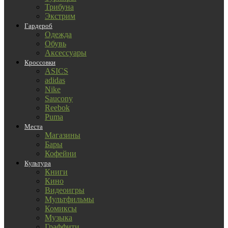
Трибуна
Экстрим
Гардероб
Одежда
Обувь
Аксессуары
Кроссовки
ASICS
adidas
Nike
Saucony
Reebok
Puma
Места
Магазины
Бары
Кофейни
Культура
Книги
Кино
Видеоигры
Мультфильмы
Комиксы
Музыка
Граффити