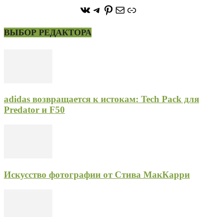
https://vk.com/stone_forest_
https://t.me/stoneforest
https://ru.pinterest.com/
Почта
Ссылка
ВЫБОР РЕДАКТОРА
adidas возвращается к истокам: Tech Pack для
Predator и F50
Искусство фотографии от Стива МакКарри