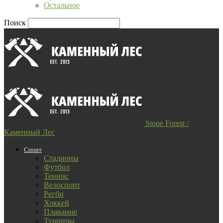
Остальное
Поиск
Stone Forest /
Каменный Лес
Спорт
Стадионы
Футбол
Теннис
Велоспорт
Регби
Хоккей
Плавание
Турниры