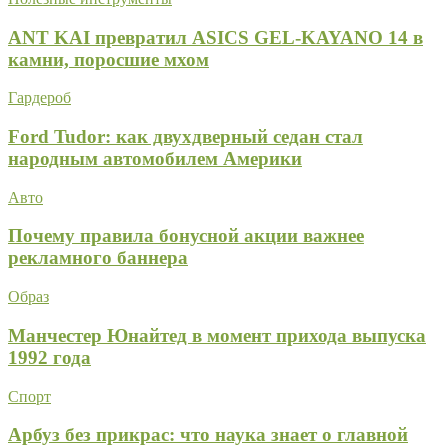
ANT KAI превратил ASICS GEL-KAYANO 14 в
камни, поросшие мхом
Гардероб
Ford Tudor: как двухдверный седан стал
народным автомобилем Америки
Авто
Почему правила бонусной акции важнее
рекламного баннера
Образ
Манчестер Юнайтед в момент прихода выпуска
1992 года
Спорт
Арбуз без прикрас: что наука знает о главной