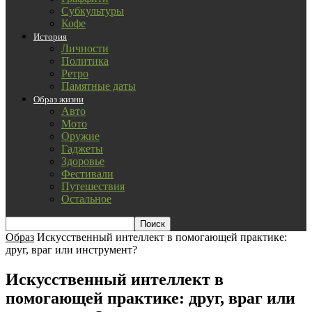
Субкультуры
Кофе
История
Личности
Политика
Ретро
Памятные даты
Образ жизни
Авто
Мото
Оружие
Гаджеты
Здоровье
Фестивали
Путешествия
Остальное
Образ
Искусственный интеллект в помогающей практике:
друг, враг или инструмент?
Искусственный интеллект в
помогающей практике: друг, враг или