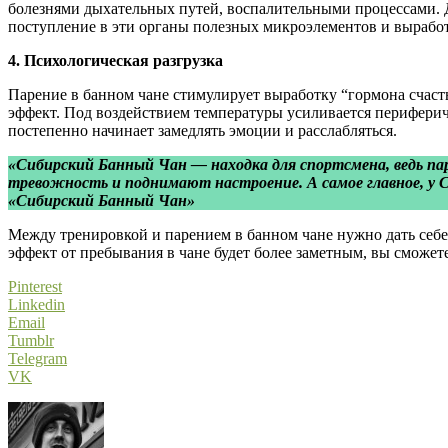
болезнями дыхательных путей, воспалительными процессами. Д
поступление в эти органы полезных микроэлементов и выработ
4. Психологическая разгрузка
Парение в банном чане стимулирует выработку “гормона счас
эффект. Под воздействием температуры усиливается периферич
постепенно начинает замедлять эмоции и расслабляться.
«Сибирский Банный Чан — находка для спортсмена, ведь па
тревожность и поднимают настроение. А самое главное, у 
«Сибирский Банный Чан»
Между тренировкой и парением в банном чане нужно дать себе 
эффект от пребывания в чане будет более заметным, вы сможет
Pinterest
Linkedin
Email
Tumblr
Telegram
VK