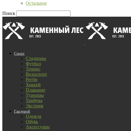
Остальное
Поиск
Спорт
Стадионы
Футбол
Теннис
Велоспорт
Регби
Хоккей
Плавание
Турниры
Трибуна
Экстрим
Гардероб
Одежда
Обувь
Аксессуары