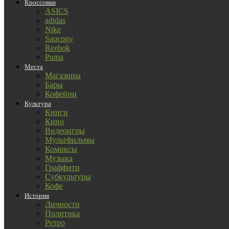
Кроссовки
ASICS
adidas
Nike
Saucony
Reebok
Puma
Места
Магазины
Бары
Кофейни
Культура
Книги
Кино
Видеоигры
Мультфильмы
Комиксы
Музыка
Граффити
Субкультуры
Кофе
История
Личности
Политика
Ретро