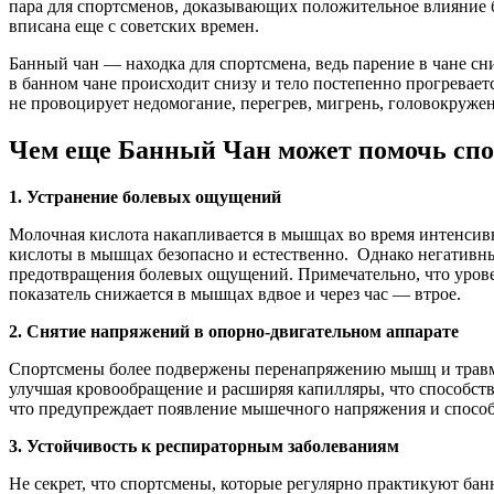
пара для спортсменов, доказывающих положительное влияние 
вписана еще с советских времен.
Банный чан — находка для спортсмена, ведь парение в чане сн
в банном чане происходит снизу и тело постепенно прогревает
не провоцирует недомогание, перегрев, мигрень, головокруже
Чем еще Банный Чан может помочь сп
1. Устранение болевых ощущений
Молочная кислота накапливается в мышцах во время интенсивн
кислоты в мышцах безопасно и естественно. Однако негативны
предотвращения болевых ощущений. Примечательно, что уровен
показатель снижается в мышцах вдвое и через час — втрое.
2. Снятие напряжений в опорно-двигательном аппарате
Спортсмены более подвержены перенапряжению мышц и травмам
улучшая кровообращение и расширяя капилляры, что способству
что предупреждает появление мышечного напряжения и способ
3. У
стойчивость к респираторным заболеваниям
Не секрет, что спортсмены, которые регулярно практикуют бан