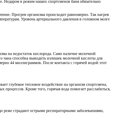
е. Недаром в режим наших спортсменов баня обязательно
вление. Прогрев организма происходит равномерно. Так нагрев
мпературам. Уровень артериального давления в головном мозге
изма на недостаток кислорода. Само наличие молочной
го чана способна выводить излишек молочной кислоты для
ерно 44 миллиграммов. После контакта с горячей водой этот
ет глубокое тепловое воздействие на организм спортсмена,
 процессов. Кроме того, горячая вода помогает расслабиться,
аздо реже страдают острыми респираторными заболеваниями,