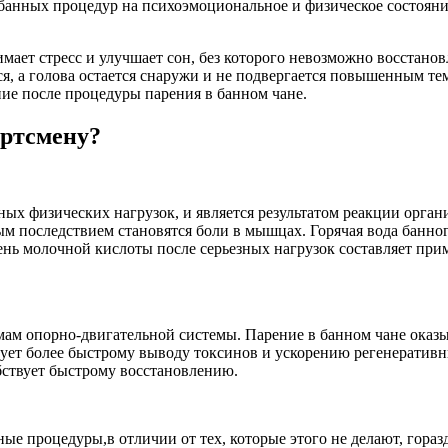
банных процедур на психоэмоциональное и физическое состояни
имает стресс и улучшает сон, без которого невозможно восстано
ся, а голова остается снаружи и не подвергается повышенным те
ние после процедуры парения в банном чане.
ортсмену?
ых физических нагрузок, и является результатом реакции орган
м последствием становятся боли в мышцах. Горячая вода банно
ь молочной кислоты после серьезных нагрузок составляет прим
 опорно-двигательной системы. Парение в банном чане оказыва
ет более быстрому выводу токсинов и ускорению регенеративных
ствует быстрому восстановлению.
ные процедуры,в отличии от тех, которые этого не делают, гор