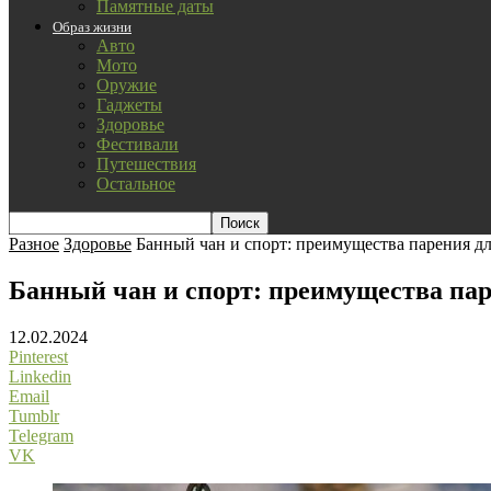
Памятные даты
Образ жизни
Авто
Мото
Оружие
Гаджеты
Здоровье
Фестивали
Путешествия
Остальное
Разное
Здоровье
Банный чан и спорт: преимущества парения 
Банный чан и спорт: преимущества па
12.02.2024
Pinterest
Linkedin
Email
Tumblr
Telegram
VK