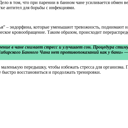
ело в том, что при парении в банном чане усиливается обмен в
ке антител для борьбы с инфекциями.
тья” – эндорфина, которые уменьшают тревожность, поднимают
еское кровообращение. Таким образом, происходит перераспреде
рение в чане снимает стресс и улучшает сон. Процедура ст
Сибирского Банного Чана нет противопоказаний как у бани» 
маленькую передышку, чтобы избежать стресса для организма. П
е быстро восстановиться и продолжать тренировки.