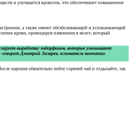
еществ и улучшается кровоток, что обеспечивает повышенное
 настроение, а также имеют обезболивающий и успокаивающий
ление крови, провоцируя изменения в мозге, который
имулирует выработку эндорфинов, которые уменьшают
— говорит Дмитрий Лазарев, основатель компании
осле парения обязательно пейте горячий чай и отдыхайте, так