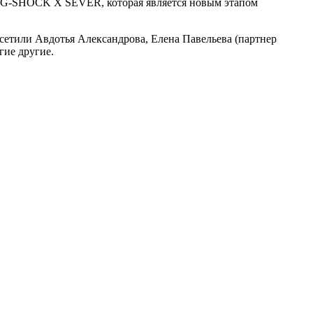
ии G-SHOCK X SEVER, которая является новым этапом
етили Авдотья Александрова, Елена Павельева (партнер
ие другие.