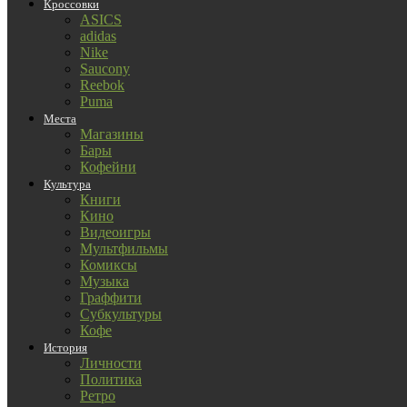
Кроссовки
ASICS
adidas
Nike
Saucony
Reebok
Puma
Места
Магазины
Бары
Кофейни
Культура
Книги
Кино
Видеоигры
Мультфильмы
Комиксы
Музыка
Граффити
Субкультуры
Кофе
История
Личности
Политика
Ретро