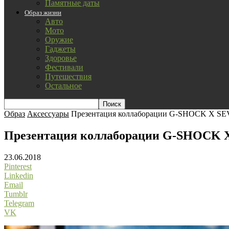
Памятные даты
Образ жизни
Авто
Мото
Оружие
Гаджеты
Здоровье
Фестивали
Путешествия
Остальное
Образ
Аксессуары
Презентация коллаборации G-SHOCK X S
Презентация коллаборации G-SHOCK 
23.06.2018
Pinterest
Linkedin
Email
Tumblr
Telegram
VK