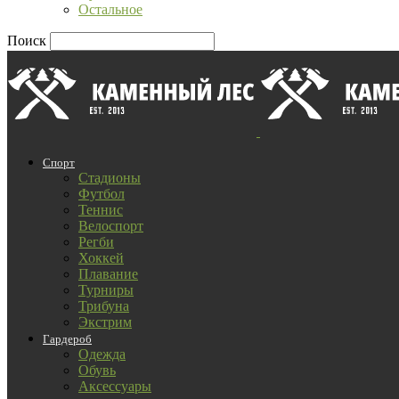
Остальное
Поиск
Спорт
Стадионы
Футбол
Теннис
Велоспорт
Регби
Хоккей
Плавание
Турниры
Трибуна
Экстрим
Гардероб
Одежда
Обувь
Аксессуары