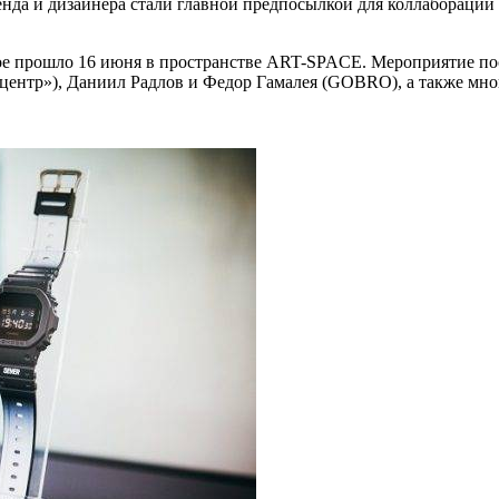
ренда и дизайнера стали главной предпосылкой для коллаборац
ое прошло 16 июня в пространстве ART-SPACE. Мероприятие пос
нтр»), Даниил Радлов и Федор Гамалея (GOBRO), а также мног