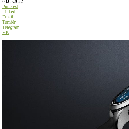
08.05.2022
Pinterest
Linkedin
Email
Tumblr
Telegram
VK