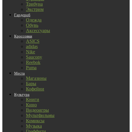
Трибуна
Экстрим
Гардероб
Одежда
Обувь
Аксессуары
Кроссовки
ASICS
adidas
Nike
Saucony
Reebok
Puma
Места
Магазины
Бары
Кофейни
Культура
Книги
Кино
Видеоигры
Мультфильмы
Комиксы
Музыка
Граффити