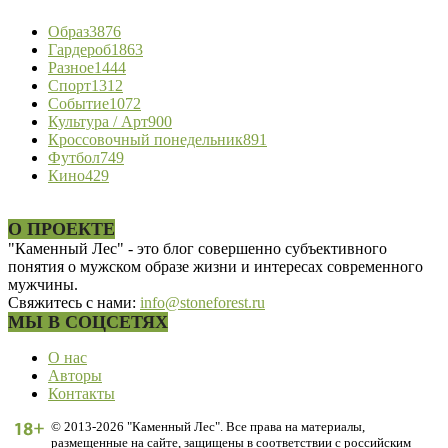
Образ
3876
Гардероб
1863
Разное
1444
Спорт
1312
Событие
1072
Культура / Арт
900
Кроссовочный понедельник
891
Футбол
749
Кино
429
О ПРОЕКТЕ
"Каменный Лес" - это блог совершенно субъективного
понятия о мужском образе жизни и интересах современного
мужчины.
Свяжитесь с нами:
info@stoneforest.ru
МЫ В СОЦСЕТЯХ
О нас
Авторы
Контакты
© 2013-2026 "Каменный Лес". Все права на материалы,
размещенные на сайте, защищены в соответствии с российским