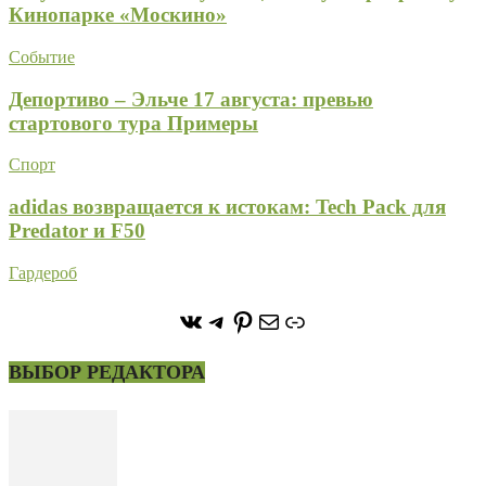
Кинопарке «Москино»
Событие
Депортиво – Эльче 17 августа: превью
стартового тура Примеры
Спорт
adidas возвращается к истокам: Tech Pack для
Predator и F50
Гардероб
https://vk.com/stone_forest_
https://t.me/stoneforest
https://ru.pinterest.com/
Почта
Ссылка
ВЫБОР РЕДАКТОРА