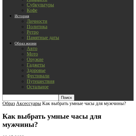
Субкультуры
Кофе
История
Личности
Политика
Ретро
Памятные даты
Образ жизни
Авто
Мото
Оружие
Гаджеты
Здоровье
Фестивали
Путешествия
Остальное
Образ
Аксессуары
Как выбрать умные часы для мужчины?
Как выбрать умные часы для
мужчины?