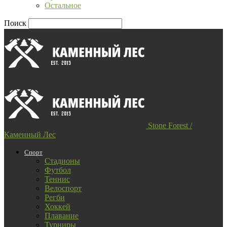
Остальное
Поиск
Stone Forest /
Каменный Лес
Спорт
Стадионы
Футбол
Теннис
Велоспорт
Регби
Хоккей
Плавание
Турниры