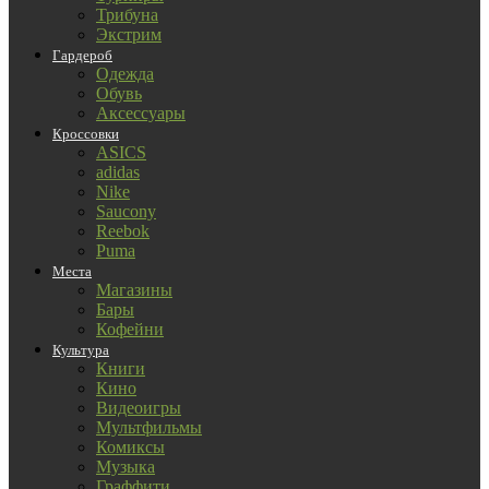
Трибуна
Экстрим
Гардероб
Одежда
Обувь
Аксессуары
Кроссовки
ASICS
adidas
Nike
Saucony
Reebok
Puma
Места
Магазины
Бары
Кофейни
Культура
Книги
Кино
Видеоигры
Мультфильмы
Комиксы
Музыка
Граффити