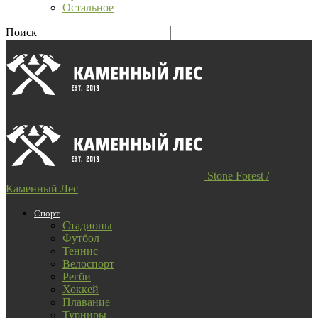
Остальное
Поиск
Stone Forest /
Каменный Лес
Спорт
Стадионы
Футбол
Теннис
Велоспорт
Регби
Хоккей
Плавание
Турниры