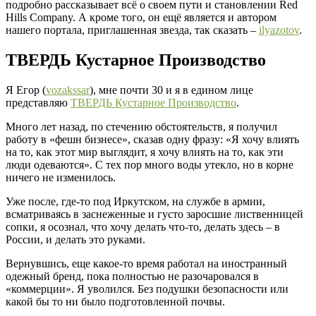
подробно рассказывает всё о своем пути и становлении Red
Hills Company. А кроме того, он ещё является и автором
нашего портала, приглашенная звезда, так сказать –
ilyazotov
.
ТВЕРДЬ Кустарное Производство
Я Егор (
vozakssar
), мне почти 30 и я в едином лице
представляю
ТВЕРДЬ Кустарное Производство
.
Много лет назад, по стечению обстоятельств, я получил
работу в «фешн бизнесе», сказав одну фразу: «Я хочу влиять
на то, как этот мир выглядит, я хочу влиять на то, как эти
люди одеваются». С тех пор много воды утекло, но в корне
ничего не изменилось.
Уже после, где-то под Иркутском, на службе в армии,
всматриваясь в заснеженные и густо заросшие лиственницей
сопки, я осознал, что хочу делать что-то, делать здесь – в
России, и делать это руками.
Вернувшись, еще какое-то время работал на иностранный
одежный бренд, пока полностью не разочаровался в
«коммерции». Я уволился. Без подушки безопасности или
какой бы то ни было подготовленной почвы.