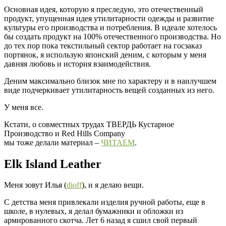
Основная идея, которую я преследую, это отечественный
продукт, упущенная идея утилитарности одежды и развитие
культуры его производства и потребления. В идеале хотелось
бы создать продукт на 100% отечественного производства. Но
до тех пор пока текстильный сектор работает на госзаказ
портянок, я использую японский деним, с которым у меня
давняя любовь и история взаимодействия.
Деним максимально близок мне по характеру и в наилучшем
виде подчеркивает утилитарность вещей созданных из него.
У меня все.
Кстати, о совместных трудах ТВЕРДЬ Кустарное
Производство и Red Hills Company
мы тоже делали материал –
ЧИТАЕМ
.
Elk Island Leather
Меня зовут Илья (
dioff
), и я делаю вещи.
С детства меня привлекали изделия ручной работы, еще в
школе, в нулевых, я делал бумажники и обложки из
армированного скотча. Лет 6 назад я сшил свой первый