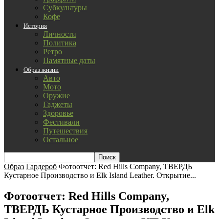
Субкультуры
Кофе
История
Личности
Политика
Ретро
Памятные даты
Образ жизни
Авто
Мото
Оружие
Гаджеты
Здоровье
Фестивали
Путешествия
Остальное
Образ
Гардероб
Фотоотчет: Red Hills Company, ТВЕРДЬ
Кустарное Производство и Elk Island Leather. Открытие...
Фотоотчет: Red Hills Company,
ТВЕРДЬ Кустарное Производство и Elk