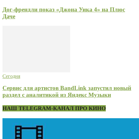
Дог-френдли показ «Джона Уика 4» на Плюс
Даче
Сегодня
Сервис для артистов BandLink запустил новый
раздел с аналитикой из Яндекс Музыки
НАШ TELEGRAM-КАНАЛ ПРО КИНО