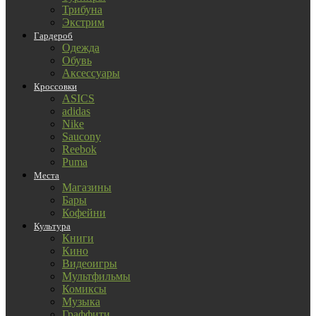
Трибуна
Экстрим
Гардероб
Одежда
Обувь
Аксессуары
Кроссовки
ASICS
adidas
Nike
Saucony
Reebok
Puma
Места
Магазины
Бары
Кофейни
Культура
Книги
Кино
Видеоигры
Мультфильмы
Комиксы
Музыка
Граффити