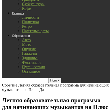
Субкультуры
Кофе
История
Личности
Политика
Ретро
Памятные даты
Образ жизни
Авто
Мото
Оружие
Гаджеты
Здоровье
Фестивали
Путешествия
Остальное
Событие
Летняя образовательная программа для начинающих
музыкантов на Плюс Даче
Летняя образовательная программа
для начинающих музыкантов на Плюс