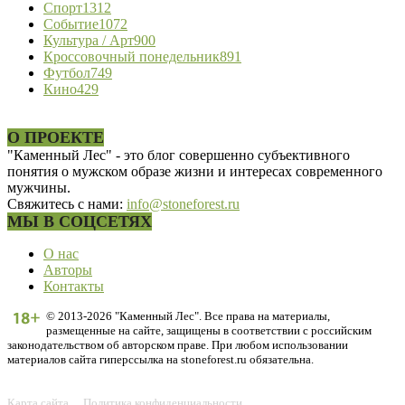
Спорт
1312
Событие
1072
Культура / Арт
900
Кроссовочный понедельник
891
Футбол
749
Кино
429
О ПРОЕКТЕ
"Каменный Лес" - это блог совершенно субъективного
понятия о мужском образе жизни и интересах современного
мужчины.
Свяжитесь с нами:
info@stoneforest.ru
МЫ В СОЦСЕТЯХ
О нас
Авторы
Контакты
© 2013-2026 "Каменный Лес". Все права на материалы,
размещенные на сайте, защищены в соответствии с российским
законодательством об авторском праве. При любом использовании
материалов сайта гиперссылка на stoneforest.ru обязательна.
Карта сайта
Политика конфиденциальности