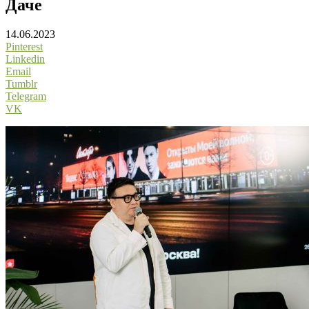
Даче
14.06.2023
Pinterest
Linkedin
Email
Tumblr
Telegram
VK