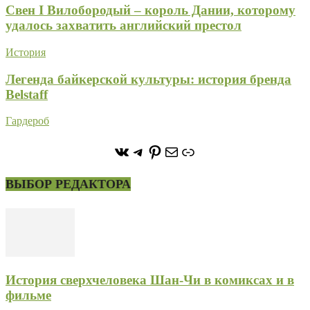
Свен I Вилобородый – король Дании, которому
удалось захватить английский престол
История
Легенда байкерской культуры: история бренда
Belstaff
Гардероб
https://vk.com/stone_forest_
https://t.me/stoneforest
https://ru.pinterest.com/
Почта
Ссылка
ВЫБОР РЕДАКТОРА
История сверхчеловека Шан-Чи в комиксах и в
фильме