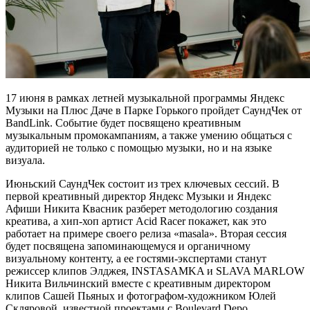
17 июня в рамках летней музыкальной программы Яндекс
Музыки на Плюс Даче в Парке Горького пройдет СаундЧек от
BandLink. Событие будет посвящено креативным
музыкальным промокампаниям, а также умению общаться с
аудиторией не только с помощью музыки, но и на языке
визуала.
Июньский СаундЧек состоит из трех ключевых сессий. В
первой креативный директор Яндекс Музыки и Яндекс
Афиши Никита Квасник разберет методологию создания
креатива, а хип-хоп артист Acid Racer покажет, как это
работает на примере своего релиза «masala». Вторая сессия
будет посвящена запоминающемуся и органичному
визуальному контенту, а ее гостями-экспертами станут
режиссер клипов Элджея, INSTASAMKA и SLAVA MARLOW
Никита Вильчинский вместе с креативным директором
клипов Сашей Пьяных и фотографом-художником Юлей
Скляровой, известной проектами с Boulevard Depo,