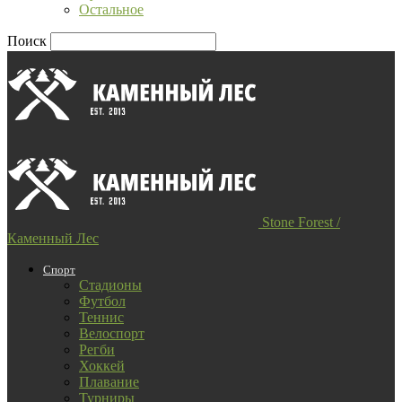
Остальное
Поиск
Stone Forest /
Каменный Лес
Спорт
Стадионы
Футбол
Теннис
Велоспорт
Регби
Хоккей
Плавание
Турниры