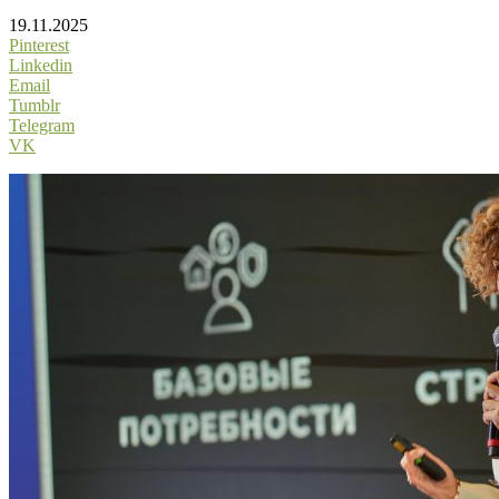
19.11.2025
Pinterest
Linkedin
Email
Tumblr
Telegram
VK