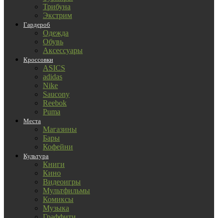
Трибуна
Экстрим
Гардероб
Одежда
Обувь
Аксессуары
Кроссовки
ASICS
adidas
Nike
Saucony
Reebok
Puma
Места
Магазины
Бары
Кофейни
Культура
Книги
Кино
Видеоигры
Мультфильмы
Комиксы
Музыка
Граффити