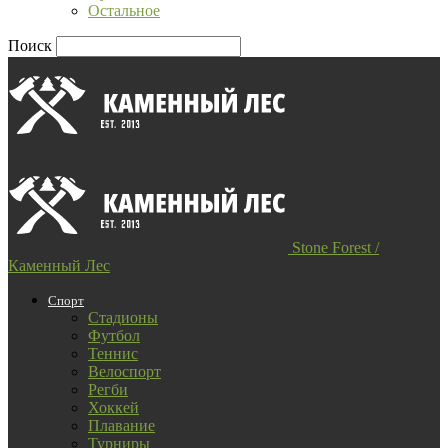
Остальное
Поиск
Stone Forest /
Каменный Лес
Спорт
Стадионы
Футбол
Теннис
Велоспорт
Регби
Хоккей
Плавание
Турниры