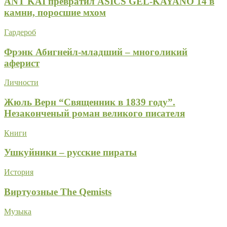
ANT KAI превратил ASICS GEL-KAYANO 14 в
камни, поросшие мхом
Гардероб
Фрэнк Абигнейл-младший – многоликий
аферист
Личности
Жюль Верн “Священник в 1839 году”.
Незаконченый роман великого писателя
Книги
Ушкуйники – русские пираты
История
Виртуозные The Qemists
Музыка