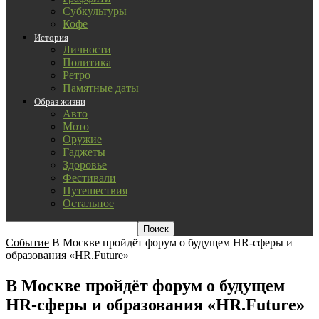
Субкультуры
Кофе
История
Личности
Политика
Ретро
Памятные даты
Образ жизни
Авто
Мото
Оружие
Гаджеты
Здоровье
Фестивали
Путешествия
Остальное
Событие
В Москве пройдёт форум о будущем HR-сферы и
образования «HR.Future»
В Москве пройдёт форум о будущем
HR-сферы и образования «HR.Future»