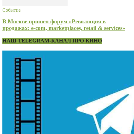
Событие
В Москве прошел форум «Революция в
продажах: e-com, marketplaces, retail & services»
НАШ TELEGRAM-КАНАЛ ПРО КИНО