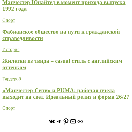
Манчестер Юнайтед в момент прихода выпуска
1992 года
Спорт
Фабианское общество на пути к гражданской
справедливости
История
Жилетки из твида – casual стиль с английским
оттенком
Гардероб
«Манчестер Сити» и PUMA: рабочая пчела
выходит на свет. Идеальный релиз и форма 26/27
Спорт
https://vk.com/stone_forest_
https://t.me/stoneforest
https://ru.pinterest.com/
Почта
Ссылка