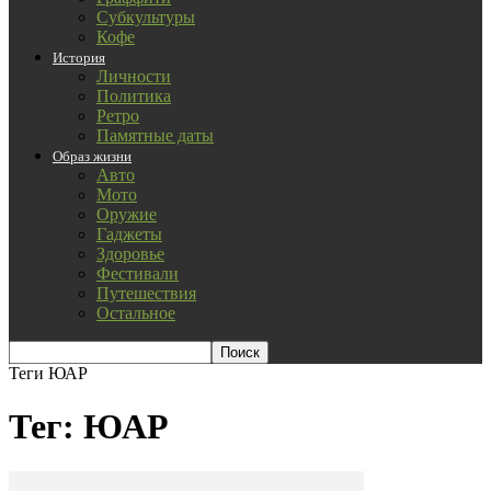
Субкультуры
Кофе
История
Личности
Политика
Ретро
Памятные даты
Образ жизни
Авто
Мото
Оружие
Гаджеты
Здоровье
Фестивали
Путешествия
Остальное
Теги
ЮАР
Тег: ЮАР