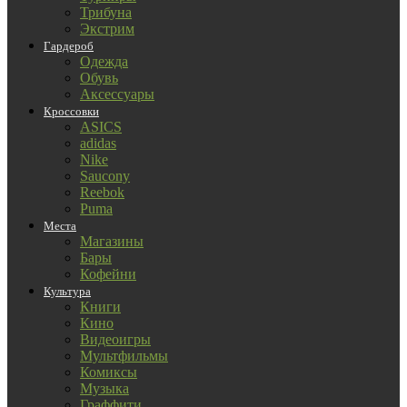
Трибуна
Экстрим
Гардероб
Одежда
Обувь
Аксессуары
Кроссовки
ASICS
adidas
Nike
Saucony
Reebok
Puma
Места
Магазины
Бары
Кофейни
Культура
Книги
Кино
Видеоигры
Мультфильмы
Комиксы
Музыка
Граффити