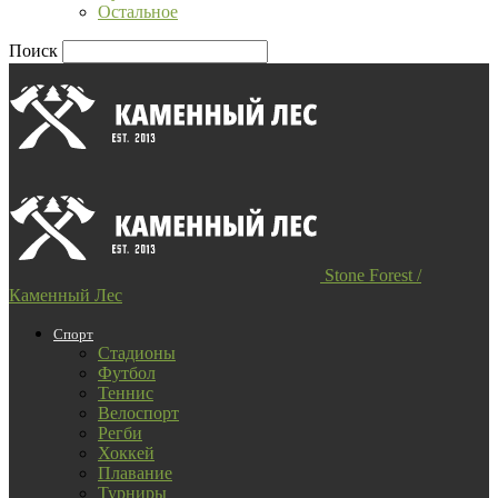
Остальное
Поиск
Stone Forest /
Каменный Лес
Спорт
Стадионы
Футбол
Теннис
Велоспорт
Регби
Хоккей
Плавание
Турниры