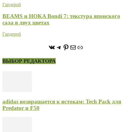
Гардероб
BEAMS и HOKA Bondi 7: текстура японского
сада в двух цветах
Гардероб
https://vk.com/stone_forest_
https://t.me/stoneforest
https://ru.pinterest.com/
Почта
Ссылка
ВЫБОР РЕДАКТОРА
adidas возвращается к истокам: Tech Pack для
Predator и F50