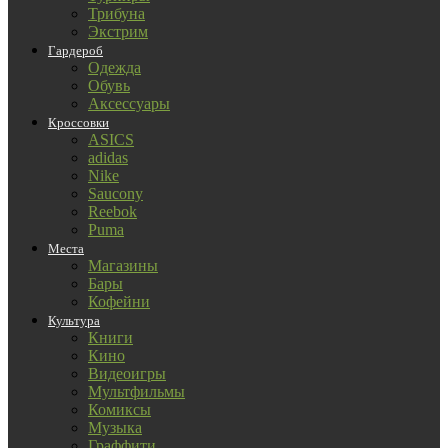
Трибуна
Экстрим
Гардероб
Одежда
Обувь
Аксессуары
Кроссовки
ASICS
adidas
Nike
Saucony
Reebok
Puma
Места
Магазины
Бары
Кофейни
Культура
Книги
Кино
Видеоигры
Мультфильмы
Комиксы
Музыка
Граффити