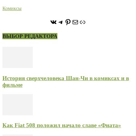
Комиксы
https://vk.com/stone_forest_
https://t.me/stoneforest
https://ru.pinterest.com/
Почта
Ссылка
ВЫБОР РЕДАКТОРА
История сверхчеловека Шан-Чи в комиксах и в
фильме
Как Fiat 508 положил начало славе «Фиата»