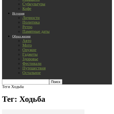
Субкультуры
Кофе
История
Личности
Политика
Ретро
Памятные даты
Образ жизни
Авто
Мото
Оружие
Гаджеты
Здоровье
Фестивали
Путешествия
Остальное
Теги
Ходьба
Тег: Ходьба