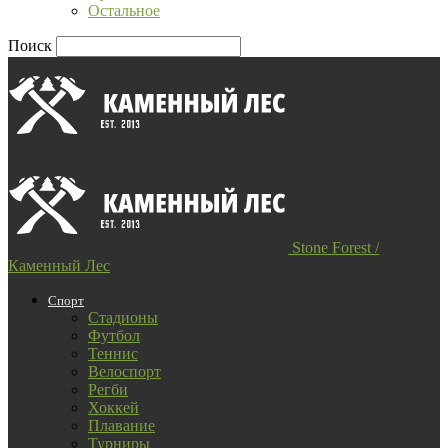
Остальное
Поиск
Stone Forest /
Каменный Лес
Спорт
Стадионы
Футбол
Теннис
Велоспорт
Регби
Хоккей
Плавание
Турниры