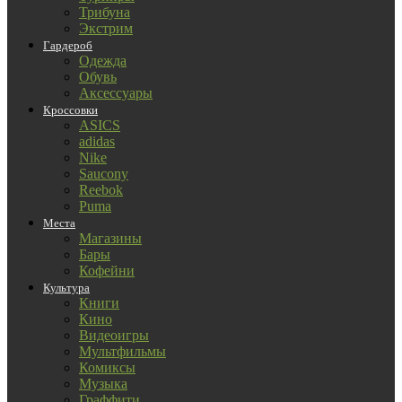
Трибуна
Экстрим
Гардероб
Одежда
Обувь
Аксессуары
Кроссовки
ASICS
adidas
Nike
Saucony
Reebok
Puma
Места
Магазины
Бары
Кофейни
Культура
Книги
Кино
Видеоигры
Мультфильмы
Комиксы
Музыка
Граффити