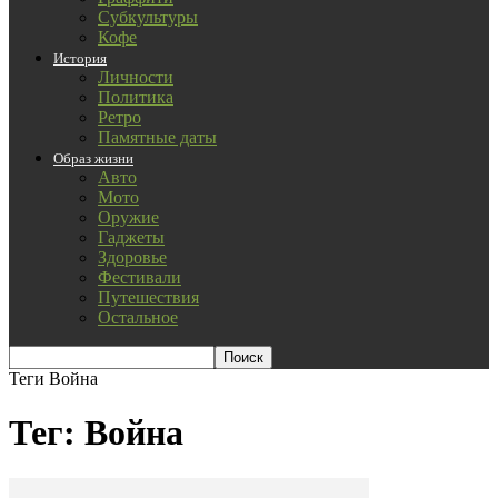
Субкультуры
Кофе
История
Личности
Политика
Ретро
Памятные даты
Образ жизни
Авто
Мото
Оружие
Гаджеты
Здоровье
Фестивали
Путешествия
Остальное
Теги
Война
Тег: Война