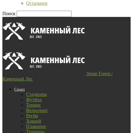
Остальное
Поиск
Stone Forest /
Каменный Лес
Спорт
Стадионы
Футбол
Теннис
Велоспорт
Регби
Хоккей
Плавание
Турниры