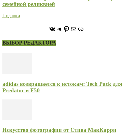
семейной реликвией
Подарки
https://vk.com/stone_forest_
https://t.me/stoneforest
https://ru.pinterest.com/
Почта
Ссылка
ВЫБОР РЕДАКТОРА
adidas возвращается к истокам: Tech Pack для
Predator и F50
Искусство фотографии от Стива МакКарри