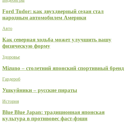
Видеоигры
Ford Tudor: как двухдверный седан стал
народным автомобилем Америки
Авто
Как северная ходьба может улучшить вашу
физическую форму
Здоровье
Mizuno – столетний японский спортивный бренд
Гардероб
Ушкуйники – русские пираты
История
Blue Blue Japan: традиционная японская
культура в противовес фаст-фэшн