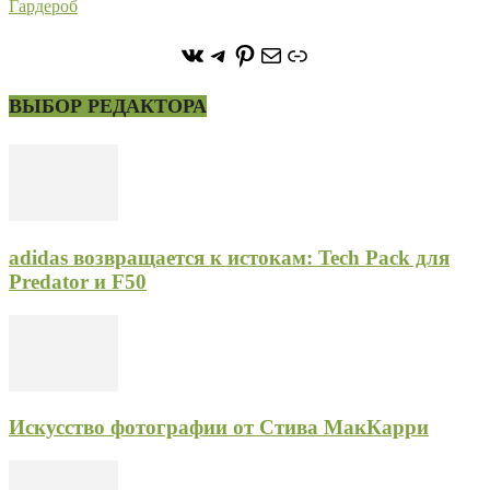
Гардероб
https://vk.com/stone_forest_
https://t.me/stoneforest
https://ru.pinterest.com/
Почта
Ссылка
ВЫБОР РЕДАКТОРА
adidas возвращается к истокам: Tech Pack для
Predator и F50
Искусство фотографии от Стива МакКарри