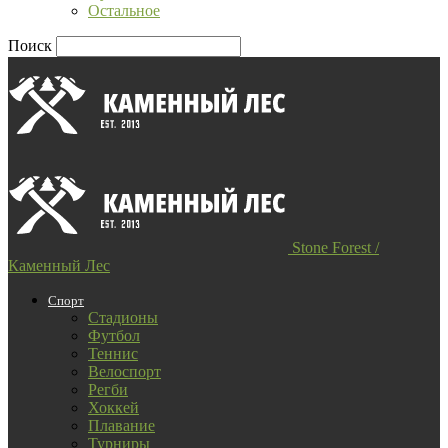
Остальное
Поиск
Stone Forest /
Каменный Лес
Спорт
Стадионы
Футбол
Теннис
Велоспорт
Регби
Хоккей
Плавание
Турниры