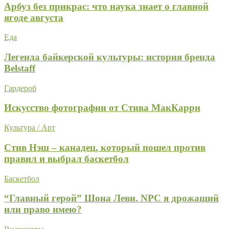
Арбуз без прикрас: что наука знает о главной
ягоде августа
Еда
Легенда байкерской культуры: история бренда
Belstaff
Гардероб
Искусство фотографии от Стива МакКарри
Культура / Арт
Стив Нэш – канадец, который пошел против
правил и выбрал баскетбол
Баскетбол
“Главный герой” Шона Леви. NPC я дрожащий
или право имею?