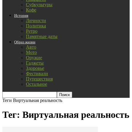
Субкультуры
Кофе
История
Личности
Политика
Ретро
Памятные даты
Образ жизни
Авто
Мото
Оружие
Гаджеты
Здоровье
Фестивали
Путешествия
Остальное
Теги
Виртуальная реальность
Тег: Виртуальная реальность