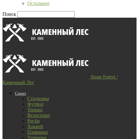
Остальное
Поиск
Stone Forest /
Каменный Лес
Спорт
Стадионы
Футбол
Теннис
Велоспорт
Регби
Хоккей
Плавание
Турниры