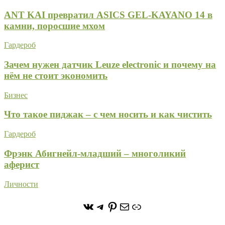
ANT KAI превратил ASICS GEL-KAYANO 14 в
камни, поросшие мхом
Гардероб
Зачем нужен датчик Leuze electronic и почему на
нём не стоит экономить
Бизнес
Что такое пиджак – с чем носить и как чистить
Гардероб
Фрэнк Абигнейл-младший – многоликий
аферист
Личности
https://vk.com/stone_forest_
https://t.me/stoneforest
https://ru.pinterest.com/
Почта
Ссылка