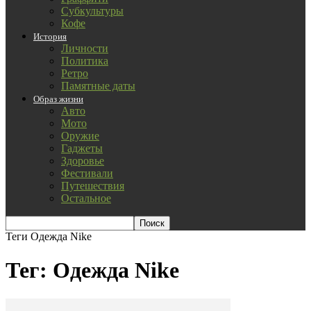
Субкультуры
Кофе
История
Личности
Политика
Ретро
Памятные даты
Образ жизни
Авто
Мото
Оружие
Гаджеты
Здоровье
Фестивали
Путешествия
Остальное
Теги
Одежда Nike
Тег: Одежда Nike