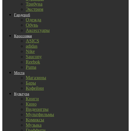
Трибуна
Экстрим
Гардероб
Одежда
Обувь
Аксессуары
Кроссовки
ASICS
adidas
Nike
Saucony
Reebok
Puma
Места
Магазины
Бары
Кофейни
Культура
Книги
Кино
Видеоигры
Мультфильмы
Комиксы
Музыка
Граффити