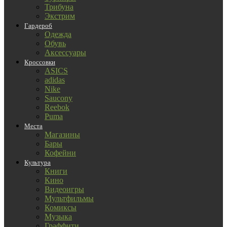
Трибуна
Экстрим
Гардероб
Одежда
Обувь
Аксессуары
Кроссовки
ASICS
adidas
Nike
Saucony
Reebok
Puma
Места
Магазины
Бары
Кофейни
Культура
Книги
Кино
Видеоигры
Мультфильмы
Комиксы
Музыка
Граффити