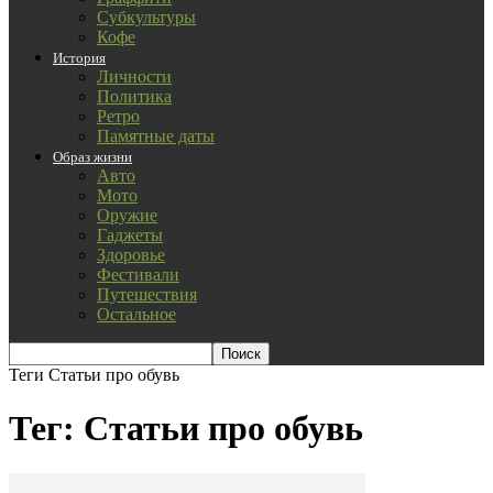
Субкультуры
Кофе
История
Личности
Политика
Ретро
Памятные даты
Образ жизни
Авто
Мото
Оружие
Гаджеты
Здоровье
Фестивали
Путешествия
Остальное
Теги
Статьи про обувь
Тег: Статьи про обувь