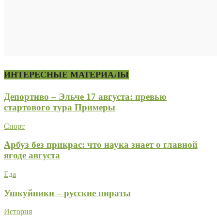
ИНТЕРЕСНЫЕ МАТЕРИАЛЫ
Депортиво – Эльче 17 августа: превью
стартового тура Примеры
Спорт
Арбуз без прикрас: что наука знает о главной
ягоде августа
Еда
Ушкуйники – русские пираты
История