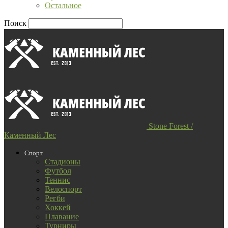
Остальное
Поиск
Stone Forest /
Каменный Лес
Спорт
Стадионы
Футбол
Теннис
Велоспорт
Регби
Хоккей
Плавание
Турниры