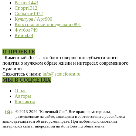
Разное
1443
Спорт
1312
Событие
1072
Культура / Арт
900
Кроссовочный понедельник
891
Футбол
749
Кино
429
О ПРОЕКТЕ
"Каменный Лес" - это блог совершенно субъективного
понятия о мужском образе жизни и интересах современного
мужчины.
Свяжитесь с нами:
info@stoneforest.ru
МЫ В СОЦСЕТЯХ
О нас
Авторы
Контакты
© 2013-2026 "Каменный Лес". Все права на материалы,
размещенные на сайте, защищены в соответствии с российским
законодательством об авторском праве. При любом использовании
материалов сайта гиперссылка на stoneforest.ru обязательна.