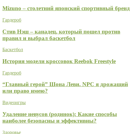
Mizuno – столетний японский спортивный бренд
Гардероб
Стив Нэш – канадец, который пошел против
правил и выбрал баскетбол
Баскетбол
История модели кроссовок Reebok Freestyle
Гардероб
“Главный герой” Шона Леви. NPC я дрожащий
или право имею?
Видеоигры
Удаление невусов (родинок): Какие способы
наиболее безопасны и эффективны?
Здоровье