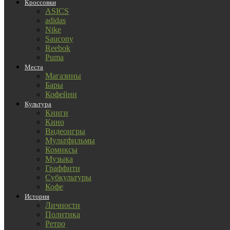
Кроссовки
ASICS
adidas
Nike
Saucony
Reebok
Puma
Места
Магазины
Бары
Кофейни
Культура
Книги
Кино
Видеоигры
Мультфильмы
Комиксы
Музыка
Граффити
Субкультуры
Кофе
История
Личности
Политика
Ретро