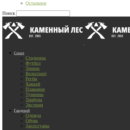
Остальное
Поиск
Спорт
Стадионы
Футбол
Теннис
Велоспорт
Регби
Хоккей
Плавание
Турниры
Трибуна
Экстрим
Гардероб
Одежда
Обувь
Аксессуары