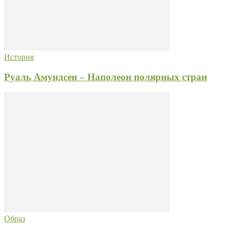
История
Руаль Амундсен – Наполеон полярных стран
Образ