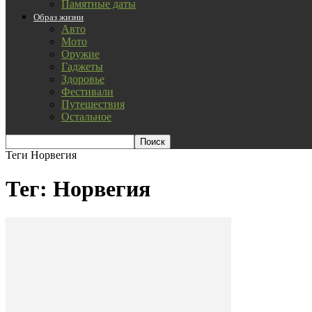
Памятные даты
Образ жизни
Авто
Мото
Оружие
Гаджеты
Здоровье
Фестивали
Путешествия
Остальное
Теги
Норвегия
Тег: Норвегия