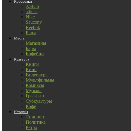
Кроссовки
ASICS
adidas
Nike
Saucony
Reebok
Puma
Места
Магазины
Бары
Кофейни
Культура
Книги
Кино
Видеоигры
Мультфильмы
Комиксы
Музыка
Граффити
Субкультуры
Кофе
История
Личности
Политика
Ретро