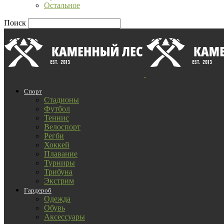
Остальное
Поиск
Спорт
Стадионы
Футбол
Теннис
Велоспорт
Регби
Хоккей
Плавание
Турниры
Трибуна
Экстрим
Гардероб
Одежда
Обувь
Аксессуары