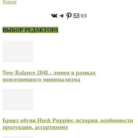
Разное
https://vk.com/stone_forest_
https://t.me/stoneforest
https://ru.pinterest.com/
Почта
Ссылка
ВЫБОР РЕДАКТОРА
New Balance 204L: деним в рамках
повседневного минимализма
Бренд обуви Hush Puppies: история, особенности
продукции, ассортимент