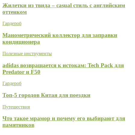
Жилетки из твида – casual стиль с английским
оттенком
Гардероб
Манометрический коллектор для заправки
кондиционера
Полезные инструменты
adidas возвращается к истокам: Tech Pack для
Predator и F50
Гардероб
Топ-5 городов Китая для поездки
Путешествия
Что такое мрамор и почему его выбирают для
памятников