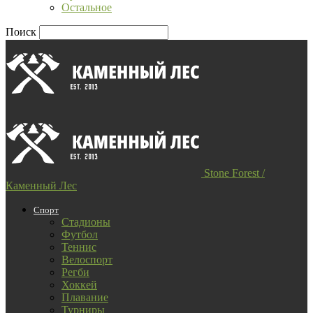
Остальное
Поиск
Stone Forest /
Каменный Лес
Спорт
Стадионы
Футбол
Теннис
Велоспорт
Регби
Хоккей
Плавание
Турниры