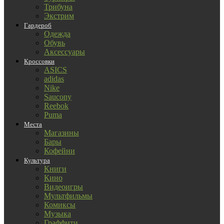
Трибуна
Экстрим
Гардероб
Одежда
Обувь
Аксессуары
Кроссовки
ASICS
adidas
Nike
Saucony
Reebok
Puma
Места
Магазины
Бары
Кофейни
Культура
Книги
Кино
Видеоигры
Мультфильмы
Комиксы
Музыка
Граффити