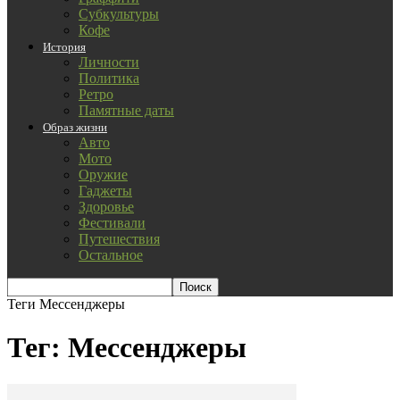
Субкультуры
Кофе
История
Личности
Политика
Ретро
Памятные даты
Образ жизни
Авто
Мото
Оружие
Гаджеты
Здоровье
Фестивали
Путешествия
Остальное
Теги
Мессенджеры
Тег: Мессенджеры