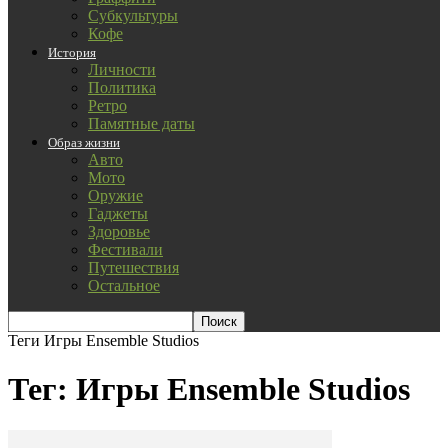
Субкультуры
Кофе
История
Личности
Политика
Ретро
Памятные даты
Образ жизни
Авто
Мото
Оружие
Гаджеты
Здоровье
Фестивали
Путешествия
Остальное
Теги
Игры Ensemble Studios
Тег: Игры Ensemble Studios