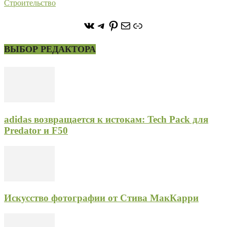
Строительство
https://vk.com/stone_forest_
https://t.me/stoneforest
https://ru.pinterest.com/
Почта
Ссылка
ВЫБОР РЕДАКТОРА
adidas возвращается к истокам: Tech Pack для
Predator и F50
Искусство фотографии от Стива МакКарри