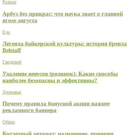
Разное
Арбуз без прикрас: что наука знает о главной
ягоде августа
Еда
Легенда байкерской культуры: история бренда
Belstaff
Гардероб
Удаление невусов (родинок): Какие способы
наиболее безопасны и эффективны?
Здоровье
Почему правила бонусной акции важнее
рекламного баннера
Образ
Котлетный автомат: назначение, принцип