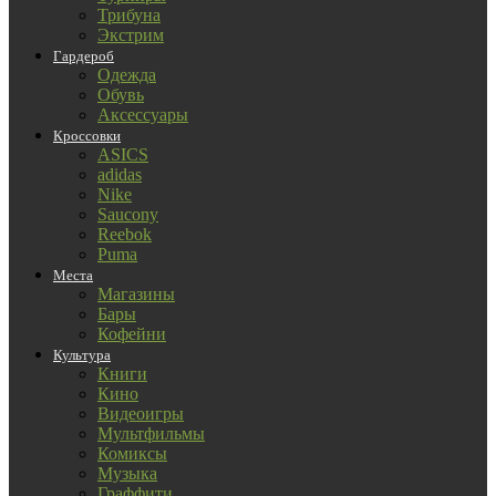
Трибуна
Экстрим
Гардероб
Одежда
Обувь
Аксессуары
Кроссовки
ASICS
adidas
Nike
Saucony
Reebok
Puma
Места
Магазины
Бары
Кофейни
Культура
Книги
Кино
Видеоигры
Мультфильмы
Комиксы
Музыка
Граффити