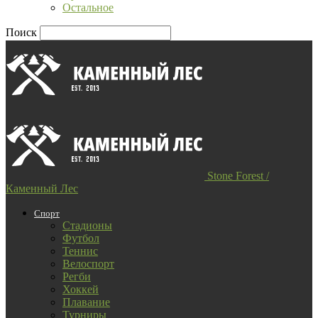
Остальное
Поиск
Stone Forest /
Каменный Лес
Спорт
Стадионы
Футбол
Теннис
Велоспорт
Регби
Хоккей
Плавание
Турниры