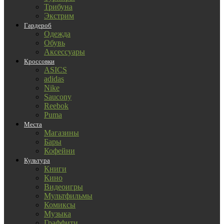
Трибуна
Экстрим
Гардероб
Одежда
Обувь
Аксессуары
Кроссовки
ASICS
adidas
Nike
Saucony
Reebok
Puma
Места
Магазины
Бары
Кофейни
Культура
Книги
Кино
Видеоигры
Мультфильмы
Комиксы
Музыка
Граффити