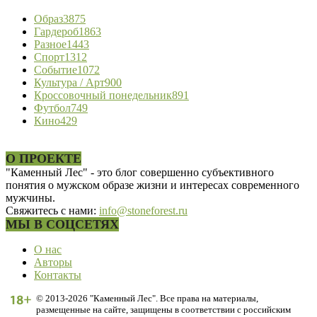
Образ
3875
Гардероб
1863
Разное
1443
Спорт
1312
Событие
1072
Культура / Арт
900
Кроссовочный понедельник
891
Футбол
749
Кино
429
О ПРОЕКТЕ
"Каменный Лес" - это блог совершенно субъективного
понятия о мужском образе жизни и интересах современного
мужчины.
Свяжитесь с нами:
info@stoneforest.ru
МЫ В СОЦСЕТЯХ
О нас
Авторы
Контакты
© 2013-2026 "Каменный Лес". Все права на материалы,
размещенные на сайте, защищены в соответствии с российским