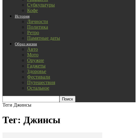
Субкультуры
Кофе
История
Личности
Политика
Ретро
Памятные даты
Образ жизни
Авто
Мото
Оружие
Гаджеты
Здоровье
Фестивали
Путешествия
Остальное
Теги
Джинсы
Тег: Джинсы