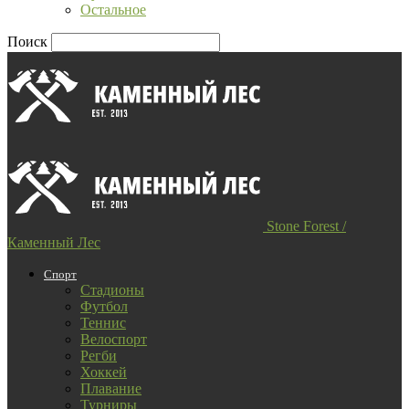
Остальное
Поиск
Stone Forest /
Каменный Лес
Спорт
Стадионы
Футбол
Теннис
Велоспорт
Регби
Хоккей
Плавание
Турниры