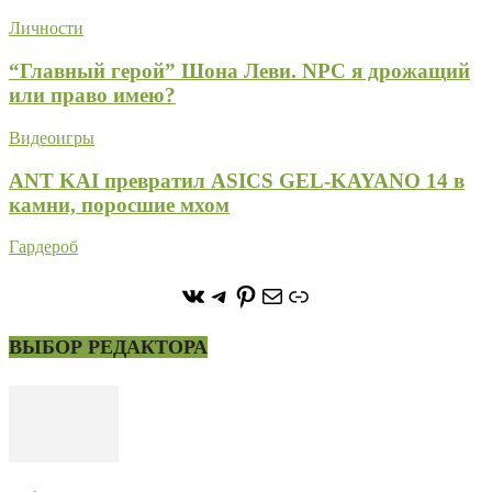
Личности
“Главный герой” Шона Леви. NPC я дрожащий
или право имею?
Видеоигры
ANT KAI превратил ASICS GEL-KAYANO 14 в
камни, поросшие мхом
Гардероб
https://vk.com/stone_forest_
https://t.me/stoneforest
https://ru.pinterest.com/
Почта
Ссылка
ВЫБОР РЕДАКТОРА