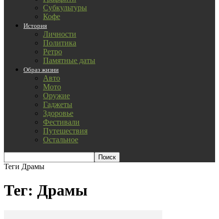
Субкультуры
Кофе
История
Личности
Политика
Ретро
Памятные даты
Образ жизни
Авто
Мото
Оружие
Гаджеты
Здоровье
Фестивали
Путешествия
Остальное
Теги
Драмы
Тег: Драмы