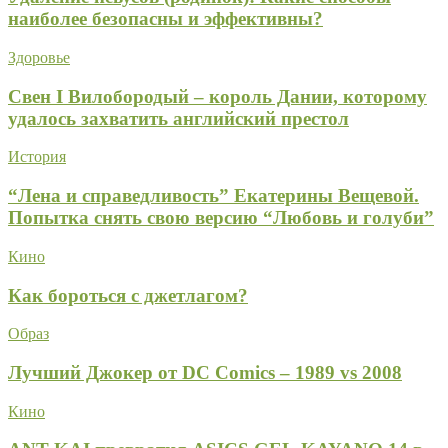
наиболее безопасны и эффективны?
Здоровье
Свен I Вилобородый – король Дании, которому
удалось захватить английский престол
История
“Лена и справедливость” Екатерины Вещевой.
Попытка снять свою версию “Любовь и голуби”
Кино
Как бороться с джетлагом?
Образ
Лучший Джокер от DC Comics – 1989 vs 2008
Кино