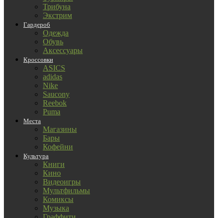
Трибуна
Экстрим
Гардероб
Одежда
Обувь
Аксессуары
Кроссовки
ASICS
adidas
Nike
Saucony
Reebok
Puma
Места
Магазины
Бары
Кофейни
Культура
Книги
Кино
Видеоигры
Мультфильмы
Комиксы
Музыка
Граффити