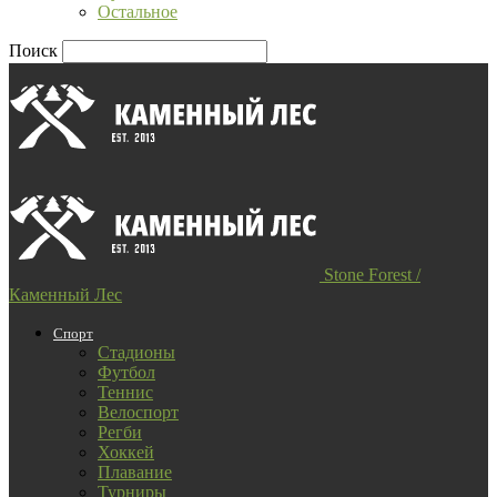
Остальное
Поиск
Stone Forest /
Каменный Лес
Спорт
Стадионы
Футбол
Теннис
Велоспорт
Регби
Хоккей
Плавание
Турниры