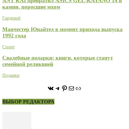
ANT KAI превратил ASICS GEL-KAYANO 14 в
камни, поросшие мхом
Гардероб
Манчестер Юнайтед в момент прихода выпуска
1992 года
Спорт
Свадебные подарки: книги, которые станут
семейной реликвией
Подарки
https://vk.com/stone_forest_
https://t.me/stoneforest
https://ru.pinterest.com/
Почта
Ссылка
ВЫБОР РЕДАКТОРА