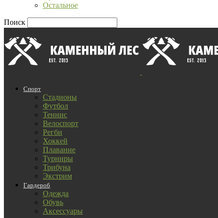
Остальное
Поиск
Спорт
Стадионы
Футбол
Теннис
Велоспорт
Регби
Хоккей
Плавание
Турниры
Трибуна
Экстрим
Гардероб
Одежда
Обувь
Аксессуары