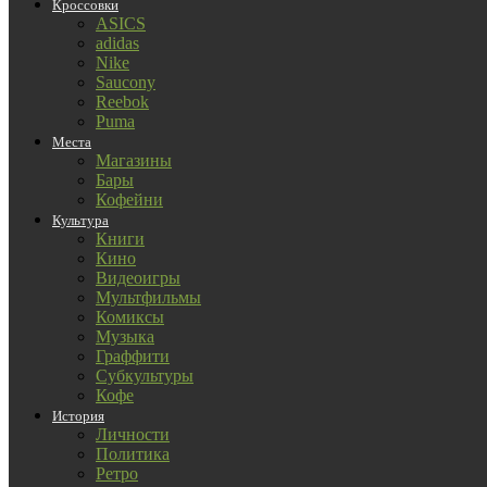
Кроссовки
ASICS
adidas
Nike
Saucony
Reebok
Puma
Места
Магазины
Бары
Кофейни
Культура
Книги
Кино
Видеоигры
Мультфильмы
Комиксы
Музыка
Граффити
Субкультуры
Кофе
История
Личности
Политика
Ретро