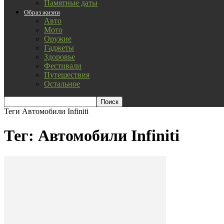
Памятные даты
Образ жизни
Авто
Мото
Оружие
Гаджеты
Здоровье
Фестивали
Путешествия
Остальное
Теги
Автомобили Infiniti
Тег: Автомобили Infiniti