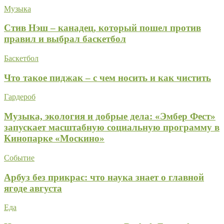
Музыка
Стив Нэш – канадец, который пошел против
правил и выбрал баскетбол
Баскетбол
Что такое пиджак – с чем носить и как чистить
Гардероб
Музыка, экология и добрые дела: «Эмбер Фест»
запускает масштабную социальную программу в
Кинопарке «Москино»
Событие
Арбуз без прикрас: что наука знает о главной
ягоде августа
Еда