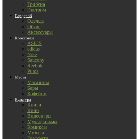
Трибуна
Экстрим
Гардероб
Одежда
Обувь
Аксессуары
Кроссовки
ASICS
adidas
Nike
Saucony
Reebok
Puma
Места
Магазины
Бары
Кофейни
Культура
Книги
Кино
Видеоигры
Мультфильмы
Комиксы
Музыка
Граффити