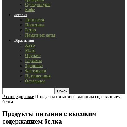
Субкультуры
Кофе
История
Личности
Политика
Ретро
Памятные даты
Образ жизни
Авто
Мото
Оружие
Гаджеты
Здоровье
Фестивали
Путешествия
Остальное
Разное
Здоровье
Продукты питания с высоким содержанием
белка
Продукты питания с высоким
содержанием белка