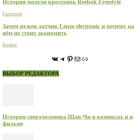
История модели кроссовок Reebok Freestyle
Гардероб
Зачем нужен датчик Leuze electronic и почему на
нём не стоит экономить
Бизнес
https://vk.com/stone_forest_
https://t.me/stoneforest
https://ru.pinterest.com/
Почта
Ссылка
ВЫБОР РЕДАКТОРА
История сверхчеловека Шан-Чи в комиксах и в
фильме