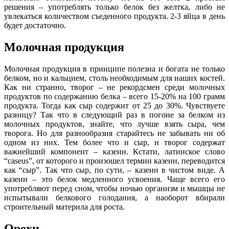
решения – употреблять только белок без желтка, либо не
увлекаться количеством съеденного продукта. 2-3 яйца в день
будет достаточно.
Молочная продукция
Молочная продукция в принципе полезна и богата не только
белком, но и кальцием, столь необходимым для наших костей.
Как ни странно, творог – не рекордсмен среди молочных
продуктов по содержанию белка – всего 15-20% на 100 грамм
продукта. Тогда как сыр содержит от 25 до 30%. Чувствуете
разницу? Так что в следующий раз в погоне за белком из
молочных продуктов, знайте, что лучше взять сыра, чем
творога. Но для разнообразия старайтесь не забывать ни об
одном из них. Тем более что и сыр, и творог содержат
важнейший компонент – казеин. Кстати, латинское слово
“caseus”, от которого и произошел термин казеин, переводится
как “сыр”. Так что сыр, по сути, – казеин в чистом виде. А
казеин – это белок медленного усвоения. Чаще всего его
употребляют перед сном, чтобы ночью организм и мышцы не
испытывали белкового голодания, а наоборот вбирали
строительный материла для роста.
Орехи