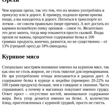
Чем хороши орехи, так это тем, что их можно употреблять в
прикуску или в дороге. К примеру, подошло время приема
пищи, а вы находитесь в дороге. Питаться в транспорте из
лотков – не совсем правильно (море причин). А вот достать из
кармана волшебную пачку орешков – самое то. Желательно
это дело запить, тогда мир покажется просто сказкой. Виды
орехов не важны, процентное содержание белка в 100
граммах продукта, конечно, разнится, но не существенно – от
13% (грецкий орех) до 18% (миндаль).
Куриное мясо
Специально заостряем внимание именно на курином мясе, так
как оно не столь жирное, не столь тяжелое для переваривания.
Не зря употребление птицы вписывается в рацион диет. А
содержание белка в курице и индейке (примерно 20-22% на
100 грамм продукта) больше, чем в говядине и свинине. Часто
спрашивают, а почему в магазинах покупают именно грудку.
Ответ прост – отсутствие костей, минимальное содержание
жира. Весь упор делается именно на белке. А количество
блюд, приготовленных с куриной грудкой, просто не счесть.