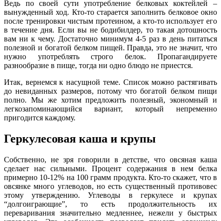
Ведь по своей сути употребление белковых коктейлей –
вынужденный ход. Кто-то старается заполнить белковое окно
после тренировки чистым протеином, а кто-то использует его
в течение дня. Если вы не бодибилдер, то такая дотошность
вам ни к чему. Достаточно минимум 4-5 раз в день питаться
полезной и богатой белком пищей. Правда, это не значит, что
нужно употреблять строго белок. Пропагандируете
разнообразие в пище, тогда ни одно блюдо не приестся.
Итак, вернемся к насущной теме. Список можно растягивать
до невиданных размеров, потому что богатой белком пищи
полно. Мы же хотим предложить полезный, экономный и
легкозапоминающийся вариант, который непременно
пригодится каждому.
Геркулесовая каша и крупы
Собственно, не зря говорили в детстве, что овсяная каша
сделает нас сильными. Процент содержания в нем белка
примерно 10-12% на 100 грамм продукта. Кто-то скажет, что в
овсянке много углеводов, но есть существенный противовес
этому утверждению. Углеводы в геркулесе и крупах
“долгоиграющие”, то есть продолжительность их
переваривания значительно медленнее, нежели у быстрых