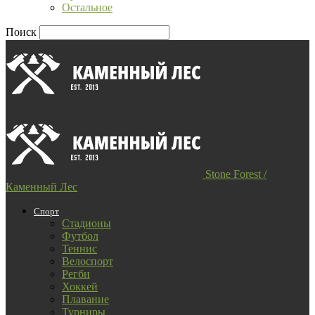
Остальное
Поиск
Stone Forest /
Каменный Лес
Спорт
Стадионы
Футбол
Теннис
Велоспорт
Регби
Хоккей
Плавание
Турниры