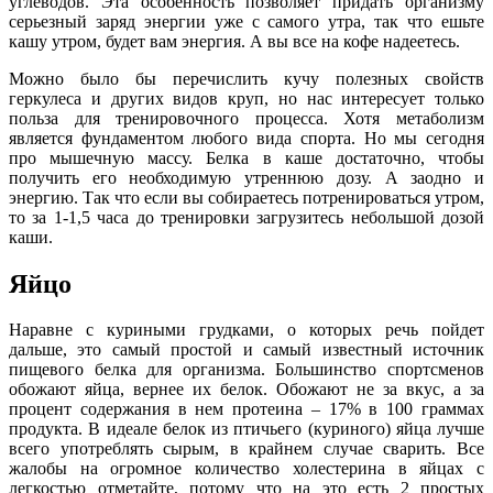
углеводов. Эта особенность позволяет придать организму
серьезный заряд энергии уже с самого утра, так что ешьте
кашу утром, будет вам энергия. А вы все на кофе надеетесь.
Можно было бы перечислить кучу полезных свойств
геркулеса и других видов круп, но нас интересует только
польза для тренировочного процесса. Хотя метаболизм
является фундаментом любого вида спорта. Но мы сегодня
про мышечную массу. Белка в каше достаточно, чтобы
получить его необходимую утреннюю дозу. А заодно и
энергию. Так что если вы собираетесь потренироваться утром,
то за 1-1,5 часа до тренировки загрузитесь небольшой дозой
каши.
Яйцо
Наравне с куриными грудками, о которых речь пойдет
дальше, это самый простой и самый известный источник
пищевого белка для организма. Большинство спортсменов
обожают яйца, вернее их белок. Обожают не за вкус, а за
процент содержания в нем протеина – 17% в 100 граммах
продукта. В идеале белок из птичьего (куриного) яйца лучше
всего употреблять сырым, в крайнем случае сварить. Все
жалобы на огромное количество холестерина в яйцах с
легкостью отметайте, потому что на это есть 2 простых