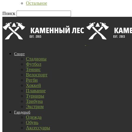
Остальное
Поиск
Спорт
Стадионы
Футбол
Теннис
Велоспорт
Регби
Хоккей
Плавание
Турниры
Трибуна
Экстрим
Гардероб
Одежда
Обувь
Аксессуары