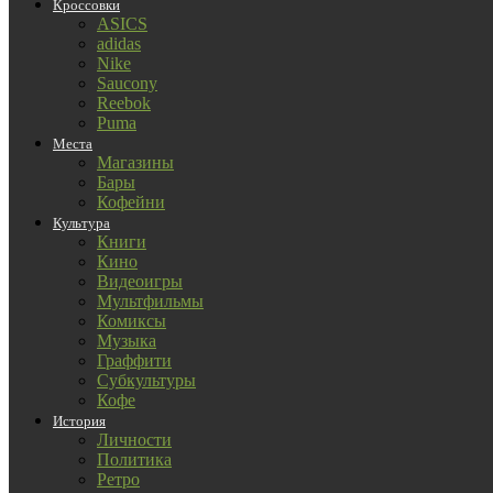
Кроссовки
ASICS
adidas
Nike
Saucony
Reebok
Puma
Места
Магазины
Бары
Кофейни
Культура
Книги
Кино
Видеоигры
Мультфильмы
Комиксы
Музыка
Граффити
Субкультуры
Кофе
История
Личности
Политика
Ретро