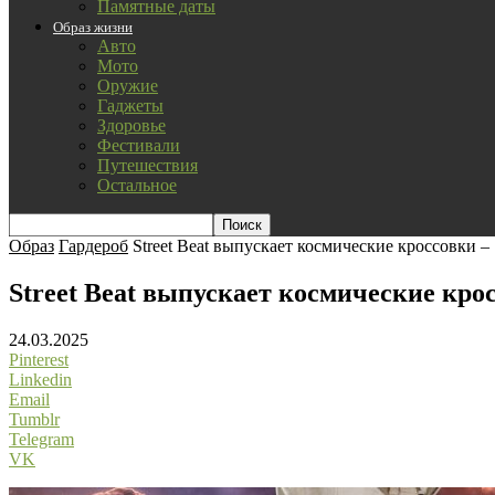
Памятные даты
Образ жизни
Авто
Мото
Оружие
Гаджеты
Здоровье
Фестивали
Путешествия
Остальное
Образ
Гардероб
Street Beat выпускает космические кросcовки
Street Beat выпускает космические кр
24.03.2025
Pinterest
Linkedin
Email
Tumblr
Telegram
VK