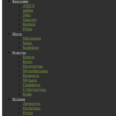
Кроссовки
ASICS
adidas
Nike
Saucony
Reebok
Puma
Места
Магазины
Бары
Кофейни
Культура
Книги
Кино
Видеоигры
Мультфильмы
Комиксы
Музыка
Граффити
Субкультуры
Кофе
История
Личности
Политика
Ретро