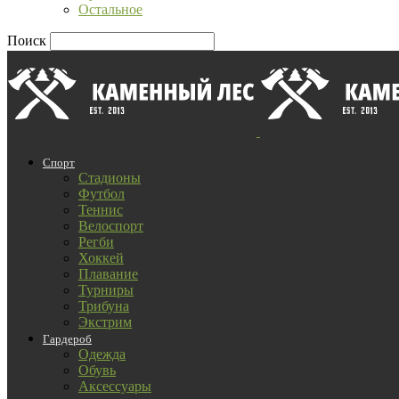
Остальное
Поиск
Спорт
Стадионы
Футбол
Теннис
Велоспорт
Регби
Хоккей
Плавание
Турниры
Трибуна
Экстрим
Гардероб
Одежда
Обувь
Аксессуары