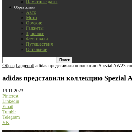
Памятные даты
Образ жизни
Авто
Мото
Оружие
Гаджеты
Здоровье
Фестивали
Путешествия
Остальное
Образ
Гардероб
adidas представили коллекцию Spezial AW23 с
adidas представили коллекцию Spezial 
19.11.2023
Pinterest
Linkedin
Email
Tumblr
Telegram
VK