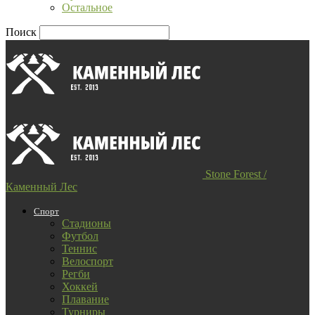
Остальное
Поиск
Stone Forest /
Каменный Лес
Спорт
Стадионы
Футбол
Теннис
Велоспорт
Регби
Хоккей
Плавание
Турниры