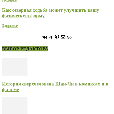
Подарки
Как северная ходьба может улучшить вашу
физическую форму
Здоровье
https://vk.com/stone_forest_
https://t.me/stoneforest
https://ru.pinterest.com/
Почта
Ссылка
ВЫБОР РЕДАКТОРА
История сверхчеловека Шан-Чи в комиксах и в
фильме