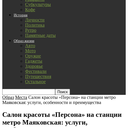
Субкультуры
Кофе
История
Личности
Политика
Ретро
Памятные даты
Образ жизни
Авто
Мото
Оружие
Гаджеты
Здоровье
Фестивали
Путешествия
Остальное
Образ
Места
Салон красоты «Персона» на станции метро
Маяковская: услуги, особенности и преимущества
Салон красоты «Персона» на станции
метро Маяковская: услуги,