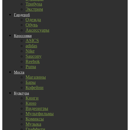
Трибуна
Экстрим
Гардероб
Одежда
Обувь
Аксессуары
Кроссовки
ASICS
adidas
Nike
Saucony
Reebok
Puma
Места
Магазины
Бары
Кофейни
Культура
Книги
Кино
Видеоигры
Мультфильмы
Комиксы
Музыка
Граффити