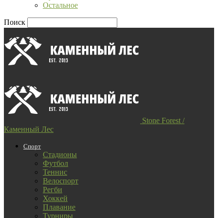
Остальное
Поиск
Stone Forest /
Каменный Лес
Спорт
Стадионы
Футбол
Теннис
Велоспорт
Регби
Хоккей
Плавание
Турниры