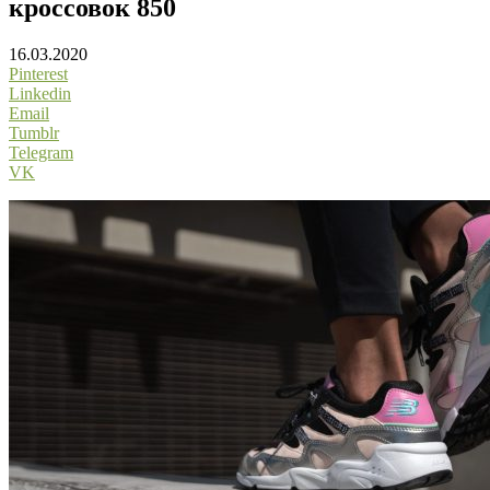
кроссовок 850
16.03.2020
Pinterest
Linkedin
Email
Tumblr
Telegram
VK