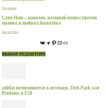
Подарки
Стив Нэш – канадец, который пошел против
правил и выбрал баскетбол
Баскетбол
https://vk.com/stone_forest_
https://t.me/stoneforest
https://ru.pinterest.com/
Почта
Ссылка
ВЫБОР РЕДАКТОРА
adidas возвращается к истокам: Tech Pack для
Predator и F50