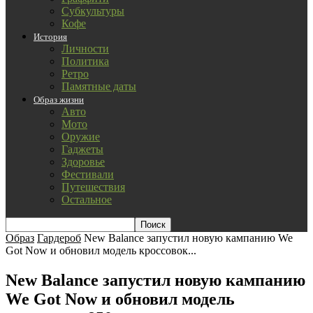
Субкультуры
Кофе
История
Личности
Политика
Ретро
Памятные даты
Образ жизни
Авто
Мото
Оружие
Гаджеты
Здоровье
Фестивали
Путешествия
Остальное
Образ
Гардероб
New Balance запустил новую кампанию We
Got Now и обновил модель кроссовок...
New Balance запустил новую кампанию
We Got Now и обновил модель