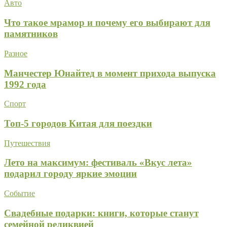
Авто
Что такое мрамор и почему его выбирают для
памятников
Разное
Манчестер Юнайтед в момент прихода выпуска
1992 года
Спорт
Топ-5 городов Китая для поездки
Путешествия
Лето на максимум: фестиваль «Вкус лета»
подарил городу яркие эмоции
Событие
Свадебные подарки: книги, которые станут
семейной реликвией