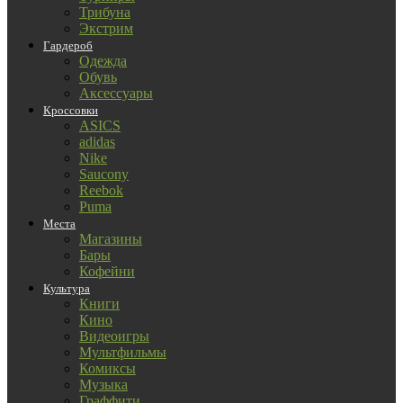
Трибуна
Экстрим
Гардероб
Одежда
Обувь
Аксессуары
Кроссовки
ASICS
adidas
Nike
Saucony
Reebok
Puma
Места
Магазины
Бары
Кофейни
Культура
Книги
Кино
Видеоигры
Мультфильмы
Комиксы
Музыка
Граффити