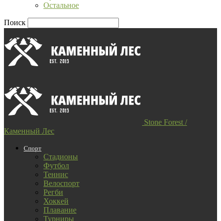
Остальное
Поиск
Stone Forest /
Каменный Лес
Спорт
Стадионы
Футбол
Теннис
Велоспорт
Регби
Хоккей
Плавание
Турниры