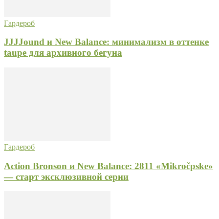
Гардероб
JJJJound и New Balance: минимализм в оттенке
taupe для архивного бегуна
Гардероб
Action Bronson и New Balance: 2811 «Mikročpske»
— старт эксклюзивной серии