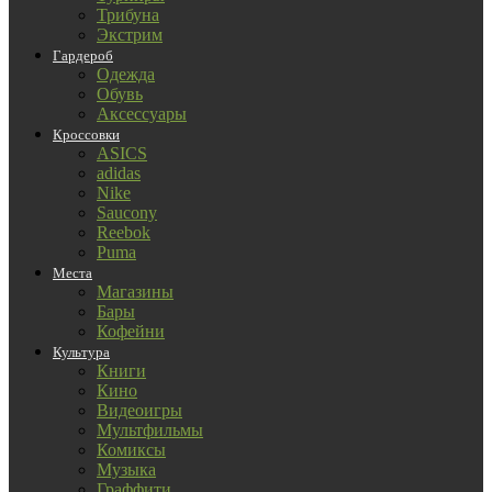
Трибуна
Экстрим
Гардероб
Одежда
Обувь
Аксессуары
Кроссовки
ASICS
adidas
Nike
Saucony
Reebok
Puma
Места
Магазины
Бары
Кофейни
Культура
Книги
Кино
Видеоигры
Мультфильмы
Комиксы
Музыка
Граффити