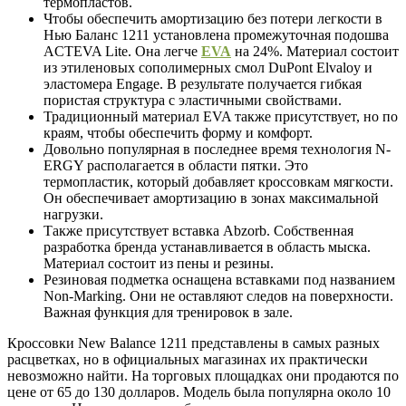
термопластов.
Чтобы обеспечить амортизацию без потери легкости в
Нью Баланс 1211 установлена промежуточная подошва
ACTEVA Lite. Она легче
EVA
на 24%. Материал состоит
из этиленовых сополимерных смол DuPont Elvaloy и
эластомера Engage. В результате получается гибкая
пористая структура с эластичными свойствами.
Традиционный материал EVA также присутствует, но по
краям, чтобы обеспечить форму и комфорт.
Довольно популярная в последнее время технология N-
ERGY располагается в области пятки. Это
термопластик, который добавляет кроссовкам мягкости.
Он обеспечивает амортизацию в зонах максимальной
нагрузки.
Также присутствует вставка Abzorb. Собственная
разработка бренда устанавливается в область мыска.
Материал состоит из пены и резины.
Резиновая подметка оснащена вставками под названием
Non-Marking. Они не оставляют следов на поверхности.
Важная функция для тренировок в зале.
Кроссовки New Balance 1211 представлены в самых разных
расцветках, но в официальных магазинах их практически
невозможно найти. На торговых площадках они продаются по
цене от 65 до 130 долларов. Модель была популярна около 10