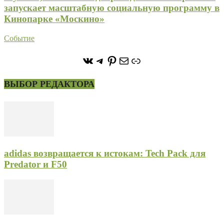
запускает масштабную социальную программу в
Кинопарке «Москино»
Событие
https://vk.com/stone_forest_
https://t.me/stoneforest
https://ru.pinterest.com/
Почта
Ссылка
ВЫБОР РЕДАКТОРА
adidas возвращается к истокам: Tech Pack для
Predator и F50