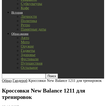
Субкультуры
Кофе
История
Личности
Политика
Ретро
Памятные даты
Образ жизни
Авто
Мото
Оружие
Гаджеты
Здоровье
Фестивали
Путешествия
Остальное
Образ
Гардероб
Кроссовки New Balance 1211 для тренировок
Кроссовки New Balance 1211 для
тренировок