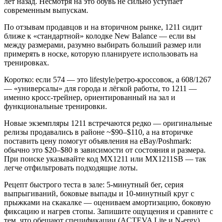
лет назад. Несмотря на это обувь не сильно уступает
современным выпускам.
По отзывам продавцов и на вторичном рынке, 1211 сидит
ближе к «стандартной» колодке New Balance — если вы
между размерами, разумно выбирать больший размер или
примерять в носке, которую планируете использовать на
тренировках.
Коротко: если 574 — это lifestyle/ретро-кроссовок, а 608/1267
— «универсалы» для города и лёгкой работы, то 1211 —
именно кросс-трейнер, ориентированный на зал и
функциональные тренировки.
Новые экземпляры 1211 встречаются редко — оригинальные
релизы продавались в районе ~$90–$110, а на вторичке
поставить цену помогут объявления на eBay/Poshmark:
обычно это $20–$80 в зависимости от состояния и размера.
При поиске указывайте код MX1211 или MX1211SB — так
легче отфильтровать подходящие лоты.
Рецепт быстрого теста в зале: 5-минутный бег, серия
выпрыгиваний, боковые выпады и 10-минутный круг с
прыжками на скакалке — оцениваем амортизацию, боковую
фиксацию и нагрев стопы. Запишите ощущения и сравните с
тем, что обещают спецификации (ACTEVA Lite и N-ergy).