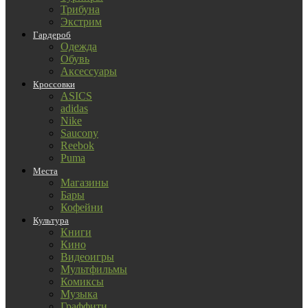
Трибуна
Экстрим
Гардероб
Одежда
Обувь
Аксессуары
Кроссовки
ASICS
adidas
Nike
Saucony
Reebok
Puma
Места
Магазины
Бары
Кофейни
Культура
Книги
Кино
Видеоигры
Мультфильмы
Комиксы
Музыка
Граффити