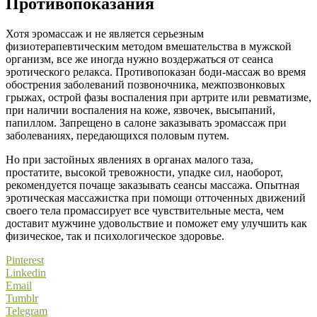
Противопоказания
Хотя эромассаж и не является серьезным
физиотерапевтическим методом вмешательства в мужской
организм, все же иногда нужно воздержаться от сеанса
эротического релакса. Противопоказан боди-массаж во время
обострения заболеваний позвоночника, межпозвонковых
грыжах, острой фазы воспаления при артрите или ревматизме,
при наличии воспаления на коже, язвочек, высыпаний,
папиллом. Запрещено в салоне заказывать эромассаж при
заболеваниях, передающихся половым путем.
Но при застойных явлениях в органах малого таза,
простатите, высокой тревожности, упадке сил, наоборот,
рекомендуется почаще заказывать сеансы массажа. Опытная
эротическая массажистка при помощи отточенных движений
своего тела промассирует все чувствительные места, чем
доставит мужчине удовольствие и поможет ему улучшить как
физическое, так и психологическое здоровье.
Pinterest
Linkedin
Email
Tumblr
Telegram