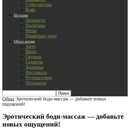
Субкультуры
Кофе
История
Личности
Политика
Ретро
Памятные даты
Образ жизни
Авто
Мото
Оружие
Гаджеты
Здоровье
Фестивали
Путешествия
Остальное
Образ
Эротический боди-массаж — добавьте новых
ощущений!
Эротический боди-массаж — добавьте
новых ощущений!