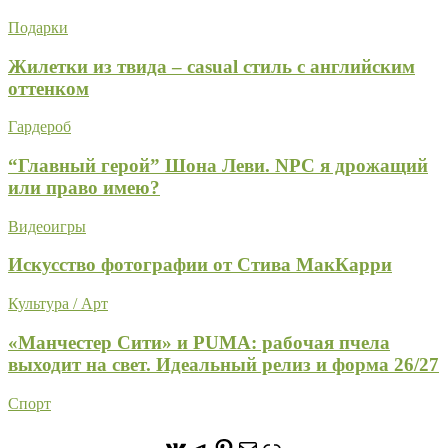
Подарки
Жилетки из твида – casual стиль с английским
оттенком
Гардероб
“Главный герой” Шона Леви. NPC я дрожащий
или право имею?
Видеоигры
Искусство фотографии от Стива МакКарри
Культура / Арт
«Манчестер Сити» и PUMA: рабочая пчела
выходит на свет. Идеальный релиз и форма 26/27
Спорт
https://vk.com/stone_forest_
https://t.me/stoneforest
https://ru.pinterest.com/
Почта
Ссылка