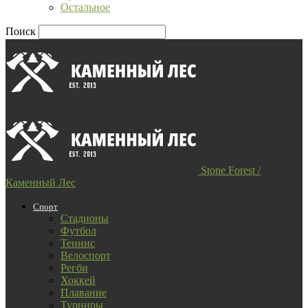
Остальное
Поиск
Stone Forest /
Каменный Лес
Спорт
Стадионы
Футбол
Теннис
Велоспорт
Регби
Хоккей
Плавание
Турниры