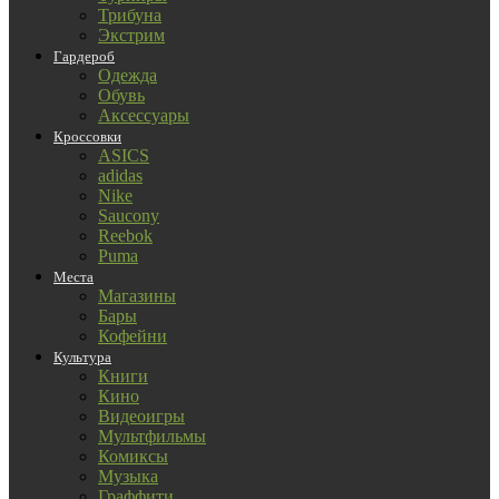
Трибуна
Экстрим
Гардероб
Одежда
Обувь
Аксессуары
Кроссовки
ASICS
adidas
Nike
Saucony
Reebok
Puma
Места
Магазины
Бары
Кофейни
Культура
Книги
Кино
Видеоигры
Мультфильмы
Комиксы
Музыка
Граффити