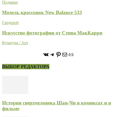
Подарки
Модель кроссовок New Balance 533
Гардероб
Искусство фотографии от Стива МакКарри
Культура / Арт
https://vk.com/stone_forest_
https://t.me/stoneforest
https://ru.pinterest.com/
Почта
Ссылка
ВЫБОР РЕДАКТОРА
История сверхчеловека Шан-Чи в комиксах и в
фильме