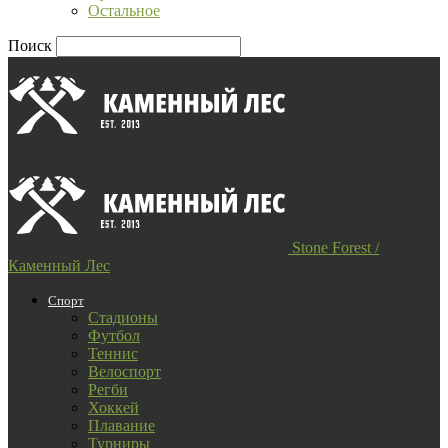
Остальное
Поиск
Stone Forest /
Каменный Лес
Спорт
Стадионы
Футбол
Теннис
Велоспорт
Регби
Хоккей
Плавание
Турниры