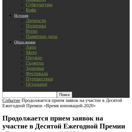
Субкультуры
Кофе
История
Личности
Политика
Ретро
Памятные даты
Образ жизни
Авто
Мото
Оружие
Гаджеты
Здоровье
Фестивали
Путешествия
Остальное
Событие
Продолжается прием заявок на участие в Десятой
Ежегодной Премии «Время инноваций-2020»
Продолжается прием заявок на
участие в Десятой Ежегодной Премии