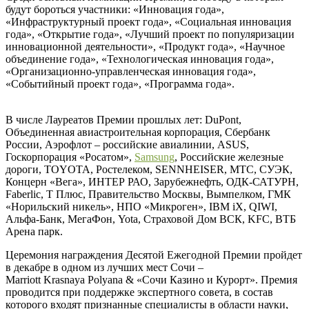
будут бороться участники: «Инновация года»,
«Инфраструктурный проект года», «Социальная инновация
года», «Открытие года», «Лучший проект по популяризации
инновационной деятельности», «Продукт года», «Научное
объединение года», «Технологическая инновация года»,
«Организационно-управленческая инновация года»,
«Событийный проект года», «Программа года».
В числе Лауреатов Премии прошлых лет: DuPont,
Объединенная авиастроительная корпорация, Сбербанк
России, Аэрофлот – российские авиалинии, ASUS,
Госкорпорация «Росатом»,
Samsung
, Российские железные
дороги, TOYOTA, Ростелеком, SENNHEISER, МТС, СУЭК,
Концерн «Вега», ИНТЕР РАО, Зарубежнефть, ОДК-САТУРН,
Faberlic, Т Плюс, Правительство Москвы, Вымпелком, ГМК
«Норильский никель», НПО «Микроген», IBM iX, QIWI,
Альфа-Банк, МегаФон, Yota, Страховой Дом ВСК, KFC, ВТБ
Арена парк.
Церемония награждения Десятой Ежегодной Премии пройдет
в декабре в одном из лучших мест Сочи –
Marriott Krasnaya Polyana & «Сочи Казино и Курорт». Премия
проводится при поддержке экспертного совета, в состав
которого входят признанные специалисты в области науки,