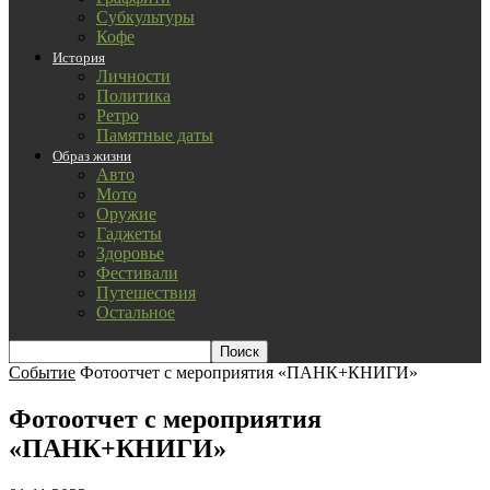
Субкультуры
Кофе
История
Личности
Политика
Ретро
Памятные даты
Образ жизни
Авто
Мото
Оружие
Гаджеты
Здоровье
Фестивали
Путешествия
Остальное
Событие
Фотоотчет с мероприятия «ПАНК+КНИГИ»
Фотоотчет с мероприятия
«ПАНК+КНИГИ»