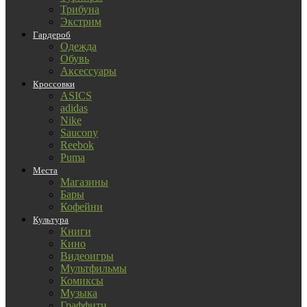
Трибуна
Экстрим
Гардероб
Одежда
Обувь
Аксессуары
Кроссовки
ASICS
adidas
Nike
Saucony
Reebok
Puma
Места
Магазины
Бары
Кофейни
Культура
Книги
Кино
Видеоигры
Мультфильмы
Комиксы
Музыка
Граффити